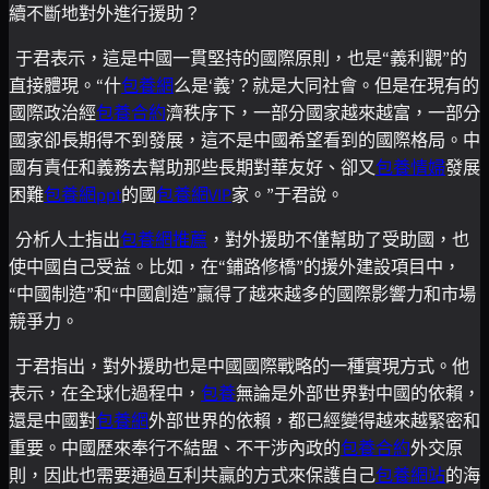
續不斷地對外進行援助？
于君表示，這是中國一貫堅持的國際原則，也是“義利觀”的
直接體現。“什
包養網
么是‘義’？就是大同社會。但是在現有的
國際政治經
包養合約
濟秩序下，一部分國家越來越富，一部分
國家卻長期得不到發展，這不是中國希望看到的國際格局。中
國有責任和義務去幫助那些長期對華友好、卻又
包養情婦
發展
困難
包養網ppt
的國
包養網VIP
家。”于君說。
分析人士指出
包養網推薦
，對外援助不僅幫助了受助國，也
使中國自己受益。比如，在“鋪路修橋”的援外建設項目中，
“中國制造”和“中國創造”贏得了越來越多的國際影響力和市場
競爭力。
于君指出，對外援助也是中國國際戰略的一種實現方式。他
表示，在全球化過程中，
包養
無論是外部世界對中國的依賴，
還是中國對
包養網
外部世界的依賴，都已經變得越來越緊密和
重要。中國歷來奉行不結盟、不干涉內政的
包養合約
外交原
則，因此也需要通過互利共贏的方式來保護自己
包養網站
的海