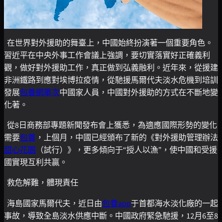
在世界對外援助的舞臺上，中國始終扮演著一個重要角色。
習近平在中央外事工作會議上強調，要切實落實好正確義利
觀，做好對外援助工作，真正做到弘義融利。近年來，從援建
非洲鐵路到應對埃博拉疫情，從馳援馬爾代夫淡水危機到培訓
發展
包養網單次
中國家人員，中國對外援助的方式在不斷地變
化著。
從8日商務部專題新聞發布會上獲悉，為適應國際形勢的變化
需要
包養
，上個月，中國已經頒布了新的《對外援助管理辦法
甜心花園
（試行）》，更多傾向于“授人以漁”，使中國和受援
國實現互利共贏。
救危解難，體現責任
海島國家馬爾代夫，近日由
包養app
于首都海水淡化廠的一起
事故，導致全島淡水供應中斷。中國政府緊急馳援，12月6至8