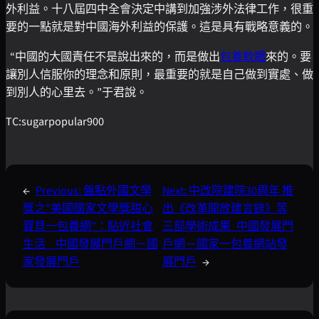
外利益。十八屆四中全會決定中講到加強涉外法律工作，很重
要的一點就是對中國海外利益的保護。這是具有戰略意義的。
“中國的大國責任不是說出來的，而是做出
包養軟體
來的。要
讓別人信服你的理念和原則，最重要的就是自己做到實處、做
到別人的心里去。”于君說。
TC:sugarpopular900
←
Previous:
盤點外國文學
Next:
中改院建院30周年 推
獎之”美國國家文學獎甜心
出《改革開放建言錄》等
寶貝一包養網”：貼近社會
三部學術成果_中國發展門
生活 _ 中國發展門戶網－國
戶網－國家一包養網站發
家發展門戶
展門戶
→