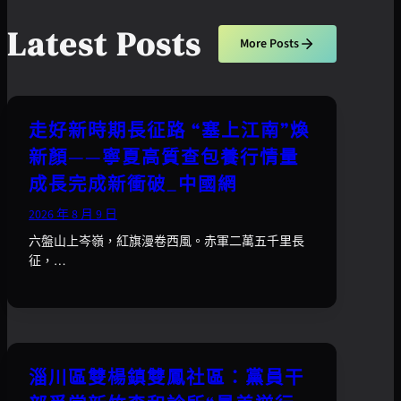
Latest Posts
More Posts
走好新時期長征路 “塞上江南”煥
新顏——寧夏高質查包養行情量
成長完成新衝破_中國網
2026 年 8 月 9 日
六盤山上岑嶺，紅旗漫卷西風。赤軍二萬五千里長
征，…
淄川區雙楊鎮雙鳳社區：黨員干