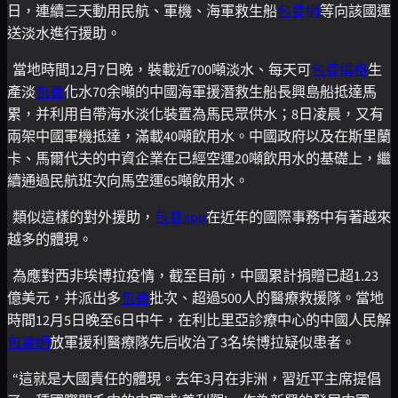
日，連續三天動用民航、軍機、海軍救生船
包養網
等向該國運
送淡水進行援助。
當地時間12月7日晚，裝載近700噸淡水、每天可
包養價格
生
產淡
包養
化水70余噸的中國海軍援潛救生船長興島船抵達馬
累，并利用自帶海水淡化裝置為馬民眾供水；8日凌晨，又有
兩架中國軍機抵達，滿載40噸飲用水。中國政府以及在斯里蘭
卡、馬爾代夫的中資企業在已經空運20噸飲用水的基礎上，繼
續通過民航班次向馬空運65噸飲用水。
類似這樣的對外援助，
包養app
在近年的國際事務中有著越來
越多的體現。
為應對西非埃博拉疫情，截至目前，中國累計捐贈已超1.23
億美元，并派出多
包養
批次、超過500人的醫療救援隊。當地
時間12月5日晚至6日中午，在利比里亞診療中心的中國人民解
包養網
放軍援利醫療隊先后收治了3名埃博拉疑似患者。
“這就是大國責任的體現。去年3月在非洲，習近平主席提倡