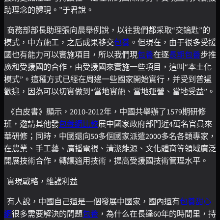
助理念的體現。”于君說。
商務部部長助理張向晨舉例說，以往我們都采取“交鑰匙”的
模式，中方施工，之后成果移交
包養
。但現在，由于很多受援
國也有能力可以實施項目，所以我們現
包養
在逐
長期包養
步推
廣和受援國的合作，由受援國來實施一些項目，這叫“本土化
模式”。這種方式已經在周邊一些國家開始實行，并受到普遍
歡迎，因為可以切實做到“當地實施、當地運營、當地受益”。
《白皮書》顯示，2010-2012年，中國共舉辦了1579期研修
班，邀請其他發
包養網比較
展中國家政府部門近4萬名官員來
華研修；同時，中國還向50多個國家派遣2000多名各類專家，
在農業、手工藝、廣播電視、清潔能源、文化體育等領域廣泛
開展技術合作，轉讓適用技術，提高受援國技術管理水平。
實現戰略，維護利益
有人說，中國自己還是一個發展中國家，國內還有
包養甜心
網
很多需要解決的問題
包養
，為什么在長達60年的時間里，持