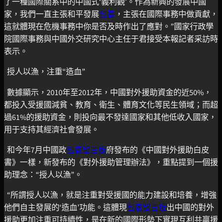
了一種國際關系中的中國式‘義利觀’。作為新興的發展中國
家，我們一直主張和平發展
包養
，主張在國際事務中做貢獻，
這就體現在危機事務中你是否及時作出了應對。”國家行政學
院國際事務與中國外交研究中心主任于君接受本報記者采訪時
表示。
授人以漁，注重“造血”
數據顯示，2010年至2012年，中國對外援助資金的近50%，
都投入受援國減貧、教育、衛生、體育文化等民生領域；而超
過61%的援助資金，則投向最不發達國家和其他低收入國家，
用于支持其經濟社會發展。
和今年7月中國政
包養留言板
府發布的《中國對外援助白皮
書》一樣，新發布的《對外援助管理辦法》，重點提到一個援
助理念：“授人以漁”。
“所謂授人以漁，就是注重對受援國的能力建設和培養，增強
他們自主發展的‘造血’功能。這體現
包養留言板
出中國的對外
援助更加注重可持續性，是在新的國際形勢下實現互利共贏援