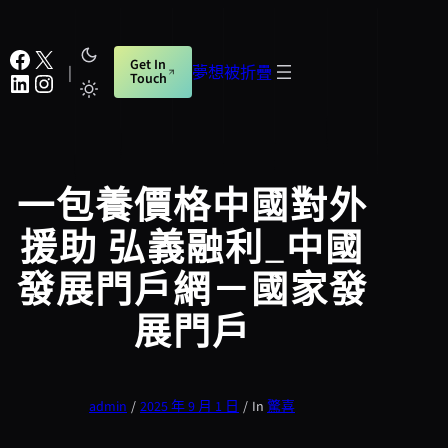
跳
至
Facebook
X
Get In
主
|
夢想被折疊
LinkedIn
Instagram
Touch
要
內
容
一包養價格中國對外
援助 弘義融利_中國
發展門戶網－國家發
展門戶
admin
/
2025 年 9 月 1 日
/
In
驚喜