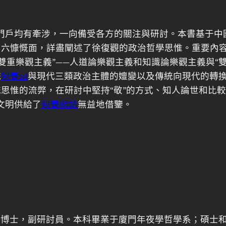
惟門戶均有牽涉，一向備受各方的關注與研討。本書基于中
視角六慷慨面，詳盡闡述了徐復觀的政治哲學思惟。重要內
“雙重樂觀主義”——人道論樂觀主義和知識論樂觀主義與“
統
包養sd
與現代三類政治主體的嬗變以及傳統向現代的轉
傳統思惟的流弊，在研討中堅持“敬”的方式、知人論世和比
文明供給了
包養網站
無益地借鑒。
哲學博士，副研討員。本科畢業于廈門年夜學哲學系；碩士