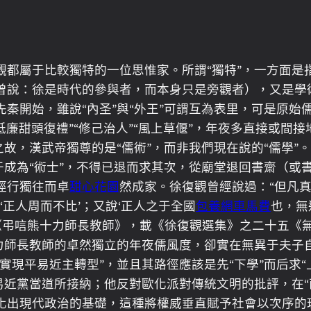
觀都屬于比較獨特的一位思惟家。所謂“獨特”，一方面
曾說：徐是時代的參與者，而本身只是旁觀者），又是學術
秦開始，雖說“內圣”與“外王”可謂互為表里，可是原始
“低廉甜頭復禮”“修己治人”“風上草偃”，年夜多直接或
故，漢武帝獨尊的是“儒術”，而非我們現在說的“儒學”
成為“術士”，不得已退而求其次，從廟堂退回書齋（或
徑行獨往而卓
甜心花園
然成家。徐復觀曾經說過：“但凡
‘正人周而不比’；又說‘正人之于全國
包養網車馬費
也，無
《弔唁熊十力師長教師》，載《徐復觀選集》之二十五《
力師長教師的卓然獨立的年夜儒風度，卻實在無異于夫子自
實現平易近主轉型”，並且其路徑應該是先“下學”而后求
易近黨當道所接納；他反對歐化派對傳統文明的批評，在
化出現代政治的基礎，這種將權威垂直賦予社會以次序的理