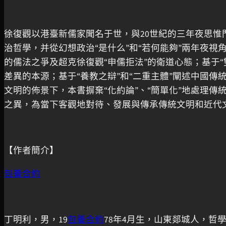
徐復觀以港臺新儒家聞名于世，與20世紀的三年夜思
治哲學，并從幻想政治“是什么”和“若何能夠”兩年夜
的儒法之爭及超克徐復觀“申儒拒法”的衛道心態；基于
差異的本源；基于“養教之辯”和“二重主體”闡述中國傳
文明的佈景下，本書摒棄“化約論”、“簡單化”地處理
之異，為當下客觀地對待、發展與傳承傳統文明和近代
【作者簡介】
包養合約
丁明利，男，19
包養合約
78年4月生，山東郯城人，