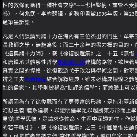
性的教條而獲得一種社會次序”——也相鑿枘，盡管不受
卷），何兆武、李約瑟譯，商務印書館1996年版，第
過筆墨訴訟。
凡是人們談論到熊十力在海內有三位杰出的門生，牟宗三
長教師之學，無能為役；而二十余年的盡力標的目的，
《遠奠熊十力師》，載《徐復觀選集》之二十五《無慚
和唐繼承其體系性哲學
包養甜心網
建構的路徑，欲培養
真實之間的捍格。徐復觀游弋于政治與學術之間，對現
辨之工夫
包養情婦
結合解釋經典，雖未必構成煌煌之體
進的儒家”，其學則被稱為“批評的儒學”；而總體上可
所謂因為有了徐復觀而有了更豐富的形態，是指港臺新
幻想主義”體系建構，以證明儒學足以超勝東方形而上學
易’的哲學思惟，是請求從性命、生涯中深透進往，作從
的若干斷想》，載《徐復觀選集》之三《中國思惟史論集
念，可是前者是把它們“當作哲學講”的。譬如牟宗三說