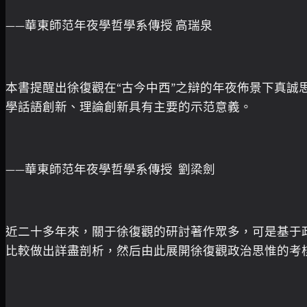
——華東師范年夜學哲學系傳授 高瑞泉
本書提醒出徐復觀在“古今中西”之辯的年夜佈景下真
學話語創新、理論創新具有主要的示范意義。
——華東師范年夜學哲學系傳授 劉梁劍
近二十多年來，關于徐復觀的研討著作眾多，可是基于政治
比較做出詳盡剖析，然后由此展開徐復觀政治思惟的考