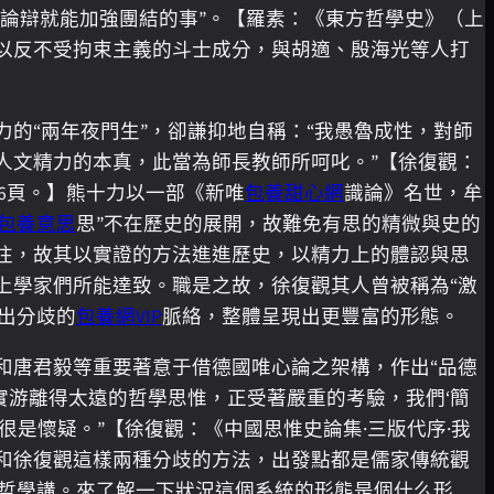
的論辯就能加強團結的事”。【羅素：《東方哲學史》（上
又以反不受拘束主義的斗士成分，與胡適、殷海光等人打
的“兩年夜門生”，卻謙抑地自稱：“我愚魯成性，對師
人文精力的本真，此當為師長教師所呵叱。”【徐復觀：
16頁。】熊十力以一部《新唯
包養甜心網
識論》名世，牟
包養意思
思”不在歷史的展開，故難免有思的精微與史的
往，故其以實證的方法進進歷史，以精力上的體認與思
上學家們所能達致。職是之故，徐復觀其人曾被稱為“激
出分歧的
包養網VIP
脈絡，整體呈現出更豐富的形態。
和唐君毅等重要著意于借德國唯心論之架構，作出“品德
實游離得太遠的哲學思惟，正受著嚴重的考驗，我們‘簡
是懷疑。”【徐復觀：《中國思惟史論集·三版代序·我
毅和徐復觀這樣兩種分歧的方法，出發點都是儒家傳統觀
當哲學講。來了解一下狀況這個系統的形態是個什么形