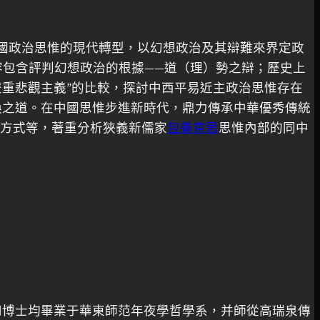
國政治思惟的現代轉型，以幻想政治及其辯難來界定政
容包含評判幻想政治的根據——道（理）勢之辯；歷史上
雙重悲觀主義”的比較，探討中西平易近主政治思惟存在
換之道。在中國思惟步進新時代，鼎力傳承中華優秀傳統
較方式等，著重分析狹義新儒家
包養意思
思惟內部的同中
和博士均畢業于華東師范年夜學哲學系，并師從高瑞泉傳