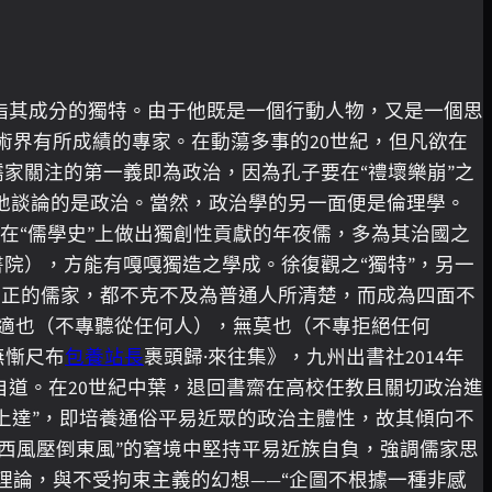
是指其成分的獨特。由于他既是一個行動人物，又是一個思
界有所成績的專家。在動蕩多事的20世紀，但凡欲在
儒家關注的第一義即為政治，因為孔子要在“禮壞樂崩”之
間接地談論的是政治。當然，政治學的另一面便是倫理學。
。在“儒學史”上做出獨創性貢獻的年夜儒，多為其治國之
書院），方能有嘎嘎獨造之學成。徐復觀之“獨特”，另一
真正的儒家，都不克不及為普通人所清楚，而成為四面不
適也（不專聽從任何人），無莫也（不專拒絕任何
無慚尺布
包養站長
裹頭歸·來往集》，九州出書社2014年
道。在20世紀中葉，退回書齋在高校任教且關切政治進
“上達”，即培養通俗平易近眾的政治主體性，故其傾向不
“西風壓倒東風”的窘境中堅持平易近族自負，強調儒家思
論，與不受拘束主義的幻想——“企圖不根據一種非感