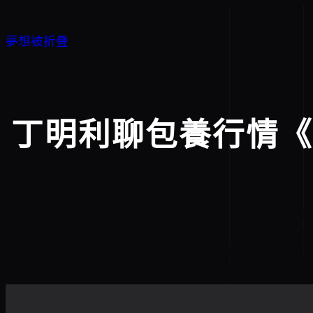
跳
至
夢想被折疊
主
要
內
容
丁明利聊包養行情《