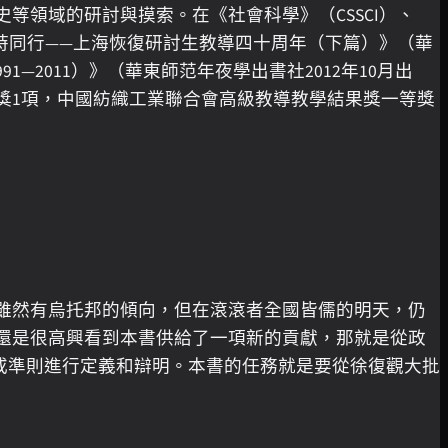
等領域的研討與摸索。在《社會科學》（CSSCI）、
與時同行——上海恢復研討生教導四十周年（下篇）》（華
—2011）》（華東師范年夜學出書社2012年10月出
獎1項，中國紡織工業聯合會高級教導教學結果獎一等獎
雖然有烏托邦的傾向，但在滾滾者全國皆儒的明天，仍
還是很高興看到本書供給了一項新的貢獻，那就是從政
或準則進行定義和辯明。本書的任務就是要從徐復觀大批