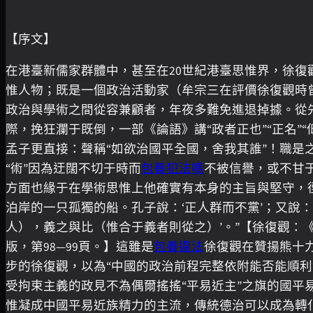
【序文】
在港臺新儒家群體中，甚至在20世紀港臺思惟界，徐復
惟人物；既是一個政治活動家（牟宗三在評價徐復觀時
政治與學術之間從容兼顧者，年夜多難免進退掉據。從先
際，挽狂瀾于既倒，一部《論語》講“政者正也”“正名”
孟子更直接：聲稱“如欲治國平全國，舍我其誰”！職是之
“術”因為迂闊不切于時而
包養犯法嗎
不被信譽，或不甘于
方面也緣于在學術思惟上他確實有本身的主旨與堅守，
泊岸的一只孤獨的船。孔子說：‘正人群而不黨’；又說：
人），義之與比（惟合于義者則從之）’。”【徐復觀：
版，第98—99頁。】這雖是
包養違法
徐復觀在贊揚熊十
步的徐復觀，以為“中國的政治前程完整依附能否能順利
受拘束主義的政見不為偶爾搖搖“平易近主”之旗的國平
惟凝成中國平易近族精力的主流，傳統德治可以成為轉