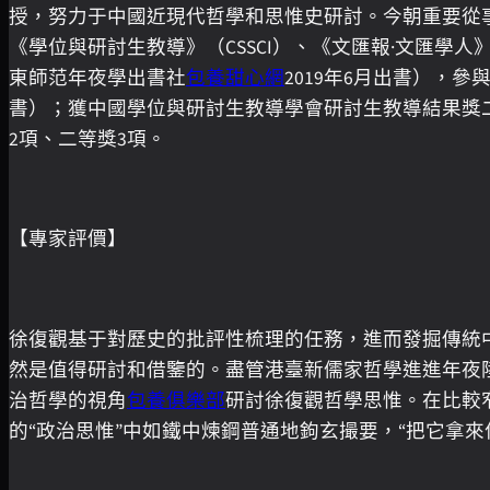
授，努力于中國近現代哲學和思惟史研討。今朝重要從
《學位與研討生教導》（CSSCI）、《文匯報·文匯
東師范年夜學出書社
包養甜心網
2019年6月出書），參
書）；獲中國學位與研討生教導學會研討生教導結果獎
2項、二等獎3項。
【專家評價】
徐復觀基于對歷史的批評性梳理的任務，進而發掘傳統
然是值得研討和借鑒的。盡管港臺新儒家哲學進進年夜
治哲學的視角
包養俱樂部
研討徐復觀哲學思惟。在比較
的“政治思惟”中如鐵中煉鋼普通地鉤玄撮要，“把它拿來作