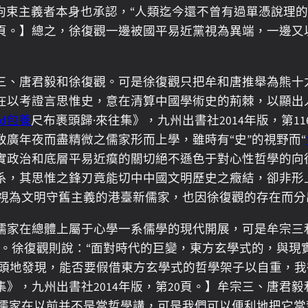
拘束主義者本身也承認，“人類迄今還不曾有過單憑說理
23頁。】總之，徐復觀一邊被國平易近黨視為異端，一邊
、唐君毅和徐復觀。可是徐復觀只把牟和唐推舉為熊十力
在以考證言思惟史，意在清算中國學術史的荊棘，以顯出
sd包養
尺布裹頭歸·來往集》，九州出書社2014年版，第1
致廣年夜而盡精微之儒家形而上學，雖時有“史”的視野而“
實政治和底層平易近瘼的關切絕不遜色于對心性哲學的向
系，其思惟之鋒刃竟能切中中國文明歷史之癥結，卻非形
以視為文明守舊主義的港臺新儒家，也因徐復觀的存在而分
儒家在總體上屬于心學一系儒學的現代開展，可是牟宗三
。徐復觀則說：“面對時代的巨變，東方玄學式的，與現
頭地發現，能否要假借東方玄學式的哲學架子以自重，我很
》，九州出書社2014年版，第20頁。】牟宗三、唐君
“儒家在以前并不是當哲學講，可是我們可以便利地把它