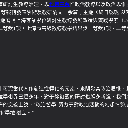
事研討生教導治理、思
包養平台
惟政治教導以及政治思惟史
學人》等報刊發表學術及教研論文十余篇；主編《終日乾乾 
與編著《上海專業學位研討生教導發展改造與實踐摸索（1991
二等獎1項，上海市高級教導教學結果獎一等獎1項、二等
中可資當代人作創造性轉化的元素，來闡發其政治思惟，
陸學術界已經多年，對于徐復觀的研討也頗多斬獲，我們
窄的意義上說，“政治哲學”努力于對政治活動的幻想情勢
‘學地’樹立。”