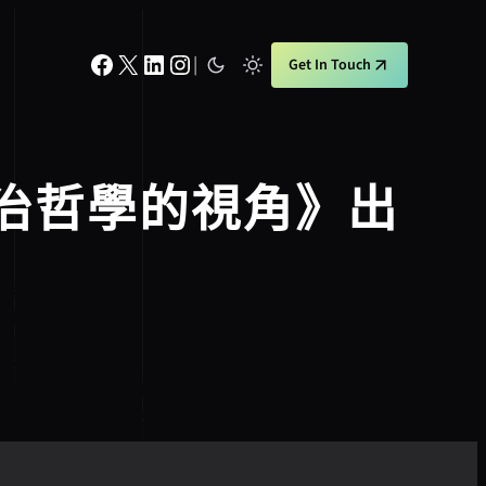
Facebook
X
LinkedIn
Instagram
|
Get In Touch
治哲學的視角》出