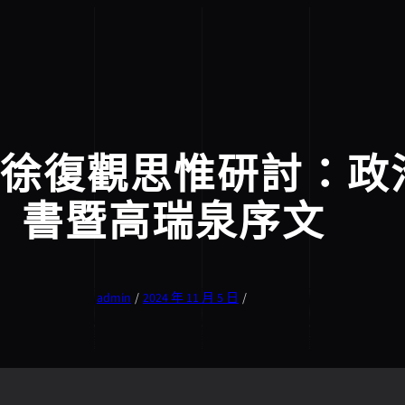
徐復觀思惟研討：政
書暨高瑞泉序文
admin
/
2024 年 11 月 5 日
/