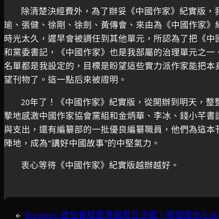
除清楚決經費外，為了辦妥《中國作家》紀實版，
瑜、張健、徐剛、徐劍、黃傳會、來由為《中國作家》紀
時光太久，遲早會被調任到其他單元，所認為了把《中
和黨委書記，《中國作家》也是我部屬的治理單元之一
名單都是我設定的，目標是盼望這些實力派作家能把本
望刊物了。這一點后來被證明。
20年了！《中國作家》紀實版，從開辦到明天，整
摯地感激中國作家協會黨組和金炳華、李冰、錢小芊書
與支出，還有編纂部的一批優良編纂職員，他們為這本
陣地，成為“講好中國故事”的中堅氣力。
衷心等待《中國作家》紀實版越辦越好。
←
Previous:
查包養經歷港姐周日決選，哪個是你心水