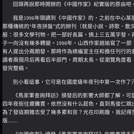
回頭再說那時開辦的《中國作家》紀實版的原由吧
我是1996年頭調到《中國作家》的，之前在中心
那種傳統的“年夜拼盤”式的辦刊（就是小說、詩歌、
般：很多文學刊物，把一部好長篇，摘上三五萬字發，
子一向沒有幾多轉變。1998年，山西作家趙瑜寫了一
有人提出分兩期發。那時作為總編室主任和擔任刊行的
讀者兩個月后再看后半部門，周期太長。從瀏覽角度看
發完整稿。
別小看這事，它可是在國度級年夜刊中第一次作了
《馬家軍查詢拜訪》頒發后的影響大師都了解，可
四年夜街往擺攤賣，依然沒有什么起色，直到馬俊仁跳
為了發這期雜志受了幾多累和苦？光在印刷廠，我記得
版……