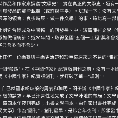
以作品和作家來撰寫“文學史”。實在真正的文學史，還有
刊爆發品的那些載體（或許說平臺）。試想一下：沒有文
很深的領會：良多時辰，做一件文學上的事，遠比寫一部
此刻它曾經成為中國獨一的刊發長、中、短篇陳述文學（
如做個統計：近20年間，取得全國“五個一工程”獎和
字只會多而不會少。
任何一位編纂與主編更清楚和珍重這原來之不易的“陳述
個“禁區”。在《中國作家》紀實版創刊之前，沒有一本國
《中國作家》紀實版創刊，就打破了這一“規則”。
它，自己就需求紛歧般的勇氣和聰明。關于辦《中國作家》
下級的請求，早已汗青性地完成了文學陣地的布局：文學
》這四本年夜刊完成；出書文學冊本，由作家出書社完成
民文學》作為“國刊”，創刊最早，是綜合年夜刊，即頒發