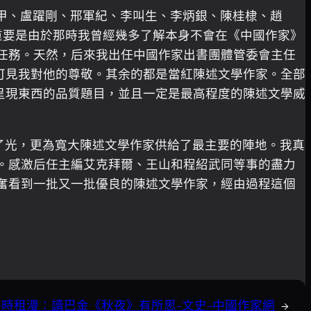
甲、盧躍剛、邢軍紀、李叫生、李炳銀、陳桂棣、趙
，重要是由於那時我曾經幾多了解本身不會在《中國作家》
任務。天然，后來我出任中國作家出書團體管委會主任
可見我對他的尊敬。其余的都是當紅陳述文學作家。全部
呈現東西的品質題目，並且一定是最高程度的陳述文學威
爭了光，更為寬大陳述文學作家供給了最主要的陣地。我真
。感激后任主編艾克拜爾、王山和程紹武同等事的盡力
奮看到一批又一批優良的陳述文學作家，經由過程這個
時租漫：讀巴金《秋夜》有所思–文史–中國作家網
→