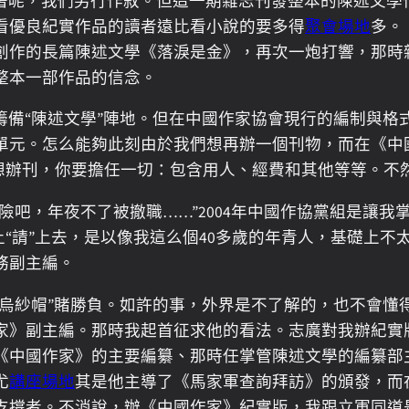
著呢，我們另行作敘。但這一期雜志刊發整本的陳述文學
看優良紀實作品的讀者遠比看小說的要多得
聚會場地
多。
我創作的長篇陳述文學《落淚是金》，再次一炮打響，那時
整本一部作品的信念。
端籌備“陳述文學”陣地。但在中國作家協會現行的編制與
單元。怎么能夠此刻由於我們想再辦一個刊物，而在《中
你想辦刊，你要擔任一切：包含用人、經費和其他等等。不
險吧，年夜不了被撤職……”2004年中國作協黨組是讓
上“請”上去，是以像我這么個40多歲的年青人，基礎上
務副主編。
“烏紗帽”賭勝負。如許的事，外界是不了解的，也不會懂
家》副主編。那時我起首征求他的看法。志廣對我辦紀實
《中國作家》的主要編纂、那時任掌管陳述文學的編纂部
尤
講座場地
其是他主導了《馬家軍查詢拜訪》的頒發，而
支撐者。不消說，辦《中國作家》紀實版，我跟立軍同道