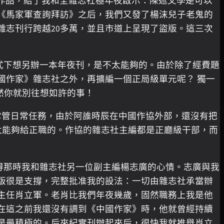
作品，給了我和全雜志社極年夜啟示：陳述文學是可以
《馬家軍查詢拜訪》之后，我們又發了楊沫兒子老鬼的
雜志刊行跨越20多萬，並且市道上呈現了盜版。這三次
格式下想另辦一本年夜刊，是不太能夠的。由於除了經費題
國作家》雜志社之外，再擴編一個正局級單元呢？ 獨一
然你就別往想如許的事！
我掌管日常任務，由於阿誰時辰在中國作協外部，還沒有把
不太能夠給正職的。作協的雜志社主編都是正廳級干部，而
得那時我和雜志社另一位副主編楊志廣的心情。志廣與我
版很是支撐，完整批准我的設法：一切由雜志社承當辦
主任肖立軍。老肖比我們年夜幾歲，固然職務上我是他
在這之前我還沒有調到《中國作家》時，他就曾經持續
是最積極的。后來紀實刊辦起來后，很快我就推舉肖立