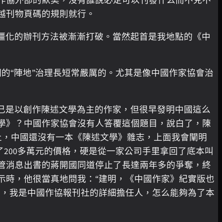
作協外部的默契，沒有誰說必定可以刊發什么而不克不
越刊物頁碼的規則就行。
僵化的辦刊方法被漸漸打破。當然起首是我地點的《中
們的“陣地”治理長短常嚴厲的。尤其是像中國作家協會治
己是以創作陳述文學為主的作家，但很早發明中國這么
學》？中國作家協會沒有人答覆這個題目，說白了，陳
止，中國還沒有一本《陳述文學》雜志，上面我會闡明
200多萬元的價格，硬是從一家公司手里拿回了底本叫
管消息出書的蔣開國同道停止了長達兩年多的爭奪，終
示時，他很當真地問我：“建明，《中國作家》紀實版也
啊，我是中國作協報刊社的詳細擔任人，怎么能夠為了本