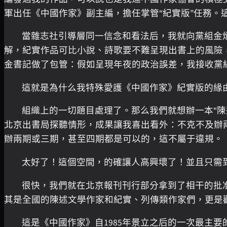
軍出任《中國作家》副主編，擔任掌管“紀實版”任務。
當雜志社引導層同一信念和看法后，我就向黨組金
解，紀實作品可比小說、詩歌要不難呈現出書上的風險
金書記做了包管：假如呈現年夜的政治誤差，我接收黨
這就是為什么我特殊愛護《中國作家》紀實版的緣
組織上的一切題目處理了。那么我們就想辦一本“陳
北京出書局探聽情形，成果讓我喜出看外：不克不及辦兩個
辦兩期或三期，甚至四期都是可以的，這不屬于違規。
太好了！這個空間，的確讓人高興壞了！並且只需
很快，我們就在北京報刊刊行部分拿到了相干的批准
其是全國的陳述文學作家和紀實、列傳類作家們，更是
這是《中國作家》自1985年景立之后的一次最主