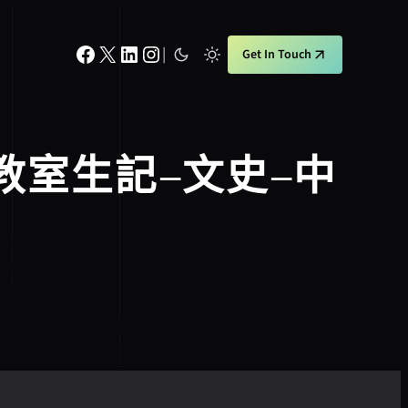
Facebook
X
LinkedIn
Instagram
|
Get In Touch
室生記–文史–中