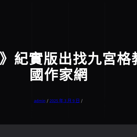
》紀實版出找九宮格教
國作家網
admin
/
2025 年 3 月 9 日
/