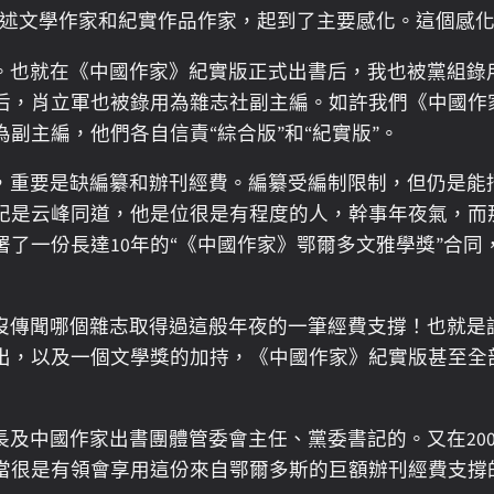
陳述文學作家和紀實作品作家，起到了主要感化。這個感
。也就在《中國作家》紀實版正式出書后，我也被黨組錄
年后，肖立軍也被錄用為雜志社副主編。如許我們《中國作
副主編，他們各自信責“綜合版”和“紀實版”。
，重要是缺編纂和辦刊經費。編纂受編制限制，但仍是能
記是云峰同道，他是位很是有程度的人，幹事年夜氣，而
了一份長達10年的“《中國作家》鄂爾多文雅學獎”合同
還沒傳聞哪個雜志取得過這般年夜的一筆經費支撐！也就是
出，以及一個文學獎的加持，《中國作家》紀實版甚至全
社長及中國作家出書團體管委會主任、黨委書記的。又在20
當很是有領會享用這份來自鄂爾多斯的巨額辦刊經費支撐