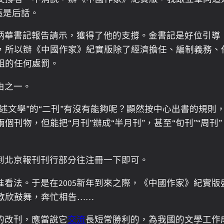
這是后話。
炳華書記報告請示，獲得了他的支撐。金書記是好位引導
，所以辦《中國作家》紀實版除了經濟擔任、編制義務、
組的任何處罰。
由之一。
述文學”的“二刊”有沒有能夠呢？顯然按中心出書的規
刊物，但能把“月刊”辦成“半月刊”，甚至“旬刊”“周
到北京報刊刊行部分往注冊一下即可。
看法。于是在2005新年到來之際，《中國作家》紀實
歡欣鼓舞，奔忙相告……
要的改刊，應當說它
交流
長短常勝利的，為我國的文學工作成