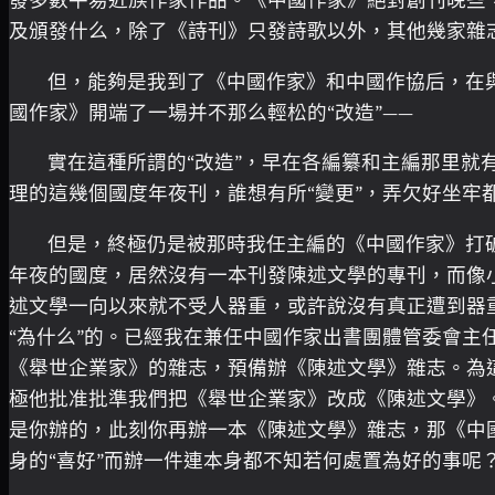
發多數平易近族作家作品。《中國作家》絕對創刊晚些
及頒發什么，除了《詩刊》只發詩歌以外，其他幾家雜
但，能夠是我到了《中國作家》和中國作協后，在
國作家》開端了一場并不那么輕松的“改造”——
實在這種所謂的“改造”，早在各編纂和主編那里就
理的這幾個國度年夜刊，誰想有所“變更”，弄欠好坐牢
但是，終極仍是被那時我任主編的《中國作家》打
年夜的國度，居然沒有一本刊發陳述文學的專刊，而像
述文學一向以來就不受人器重，或許說沒有真正遭到器
“為什么”的。已經我在兼任中國作家出書團體管委會主
《舉世企業家》的雜志，預備辦《陳述文學》雜志。為
極他批准批準我們把《舉世企業家》改成《陳述文學》
是你辦的，此刻你再辦一本《陳述文學》雜志，那《中
身的“喜好”而辦一件連本身都不知若何處置為好的事呢