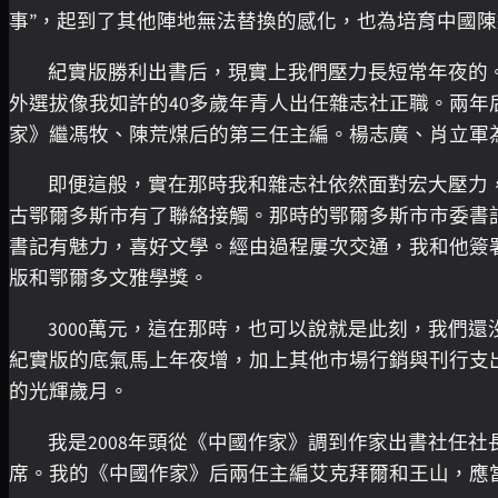
事”，起到了其他陣地無法替換的感化，也為培育中國
紀實版勝利出書后，現實上我們壓力長短常年夜的
外選拔像我如許的40多歲年青人出任雜志社正職。兩
家》繼馮牧、陳荒煤后的第三任主編。楊志廣、肖立軍為
即便這般，實在那時我和雜志社依然面對宏大壓力
古鄂爾多斯市有了聯絡接觸。那時的鄂爾多斯市市委書
書記有魅力，喜好文學。經由過程屢次交通，我和他簽署
版和鄂爾多文雅學獎。
3000萬元，這在那時，也可以說就是此刻，我們
紀實版的底氣馬上年夜增，加上其他市場行銷與刊行支
的光輝歲月。
我是2008年頭從《中國作家》調到作家出書社任
席。我的《中國作家》后兩任主編艾克拜爾和王山，應