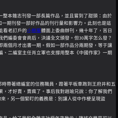
過一整本雜志刊發一部長篇作品，並且嘗到了甜頭：由於
如一期刊發一部好作品的刊行量和影響力。此刻也是這
能看老訂戶的
小樹屋
體面上委曲辦刊，幾十年了，苦日
我們編委會會商后，決議全文頒發。但30萬字怎么發？
即兩個月才出書一期。假如一部作品分兩期發，等于讓
編、二編室主任肖立軍也支撐用整本《中國作家》一期
那時帶著總編室的任務職員，蹬著平板車跑到王府井和五
果，才好賣，賣瘋了。事后我對趙瑜兄說：你了解我們
物來，另一個緊盯的義務是：別讓人從中作梗呈現盜