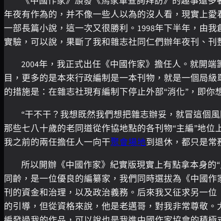
《中國作家》頒發《馬家軍查詢拜訪》的趣事還多
年夜有作為的，并不像一些人以為的沒人看，現實上愛
一部長篇小說，這一次又很勝利。1998年下半年，由
實驗，可以說，果斷了我和雜志社同仁們辦年夜刊、刊
2004年，我正式出任《中國作家》擔任人。就開
目，更多的是本來行政編制是一本刊物，就是一個局級
的措施是：在雜志社現有編制下停止外部“消化”，即
“干不干？我想既然我們想把雜志辦妥，就冒這個風
那些七八十歲的老同道從作協地點的各刊物“主編”地位
我之前的兩任擔任人一向干
聚會場地
到退休，都只是常
所以開辦《中國作家》紀實版現實上有點拿本身的
同齡，是一位優良的編纂家，我們同時選拔為《中國作
刊的資金和治理，以及政治義務。后來我又征求另一位
的引導，但從資格來說，他是老邁哥，對我非常尊敬。
編發過我的作品，可以說也是我進中國作家協會的積極