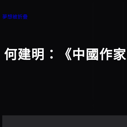
跳
至
夢想被折疊
主
要
內
容
何建明：《中國作家