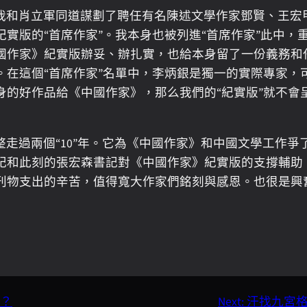
我和肖立軍同道謀劃了聘任有名陳述文學作家鄧賢、王宏
實版的“首席作家”。我本身也被列進“首席作家”此中
國作家》紀實版辦妥、辦扎實，也給本身留了一份義務和
。在這個“首席作家”名單中，李炳銀是獨一的實際專家，
身的好作品給《中國作家》，那么我們的“紀實版”就不會
整走過兩個“10”年。它為《中國作家》和中國文學工作
記和此刻的張宏森書記對《中國作家》紀實版的支撐輔助
刊物支出的辛苦，值得寬大作家們銘刻與感恩。也很是興
？
Next:
汗找九宮格