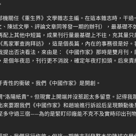
。
某部機關任《重生界》文學雜志主編。在這本雜志時，干
散文、陳述文學、評論文章同等發一期的辦刊），最基礎不
再配上其他中短篇，成果刊行量最基礎上不往，充其量只
部《馬家軍查詢拜訪》，這是個長篇，內在的事務很是好。
我提出否決看法，來由是：《中國作家》那時是雙月刊，
，是個年夜忌，刊行更不消說，確定年夜打扣頭。后來責
汗青性的衝破。我們《中國作家》是開創。
謂“洛陽紙貴”。但現實上開端并沒惹起太多留意。記得我
出來要跟我們《中國作家》和趙瑜進行訴訟后呈現顫動後
至多守過三宿——為的是緊盯印廠能不克不及實時印出刊