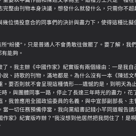
，重要以中篇作品和陳述文學為主。這種分工只是一種在
志完整由刊物本身決議，想發什么就發什么，只需你不超
與幾位情投意合的同事們的決計與盡力下，使得這種比擬
有所“紛擾”，只是普通人不會勇敢往做罷了。要了解，我
都有能夠。
破了。我主辦《中國作家》紀實版有兩個緣由：一是我自
小說、詩歌的刊物，滿地都是。為什么沒有一本《陳述文
重。要否則就不會呈現這種情形——遺憾的是，到明天為
任時，與團體同事一路，停止了長達三年時光的盡力，花了
這，我曾應用全國政協委員的名義，與中宣部副部長、主
。當一切任務預備停當，我向黨組書記錢小芊同道報告請
國作家》紀實版咋辦？”我沒想到他居然把我問住了！是
？