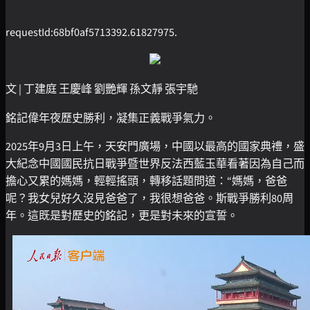
requestId:68bf0af5713392.61827975.
文 | 丁建庭 王慶峰 劉艷輝 孫文靜 張宇馳
銘記偉年夜歷史勝利，凝集正義戰爭氣力。
2025年9月3日上午，天安門廣場，中國以最高的國家典禮，盛
大紀念中國國民抗日戰爭暨世界反法西藍玉華看著因為自己而
擔心又累的媽媽，輕輕搖頭，轉移話題問道：“媽媽，爸爸
呢？我女兒好久沒見爸爸了，我很想爸爸。斯戰爭勝利80周
年。這既是對歷史的銘記，更是對未來的宣誓。