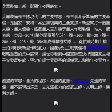
兵器裝備上新，彰顯年夜國底氣。
兵器裝備是軍隊現代化的主要標志，是軍事斗爭準備的主要基
礎，是國家平安和平易近族復興的主要支撐。新型察打一體無
人機、無人僚機、艦載無人直升機等無人作戰裝備一堆人一起
表態，東風—5C“打擊范圍覆蓋全球”，殲—16D、殲—20、殲—
20A、殲—20S、殲—35A組成殲擊機梯隊……從抗戰時期土槍
土炮到明天新型作戰氣力，國產現役主戰裝備和
醫美診所設計
戰略重器的集中展現，讓世界看到中國軍隊堅決捍衛國家主權
平安發展好處、堅定維護世界戰爭的鋼鐵意志和強年夜實力。
嚴整的軍容、自負的程序、昂揚的氣勢、
豪宅設計
先進的軍
備，無不展現出這是一支充滿氣力的威武之師、文明之師、勝
利之師。