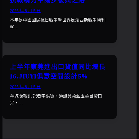
抗戰精力中闊步復興之路
2026 年 8 月 5 日
本年是中國國民抗日戰爭暨世界反法西斯戰爭勝利
80…
上半年東莞進出口貨值同比增長
16.JIUYI俱意空間設計5%
2026 年 8 月 5 日
羊城晚報訊 記者李洪寶、通訊員莞藍玉華目瞪口
呆，…