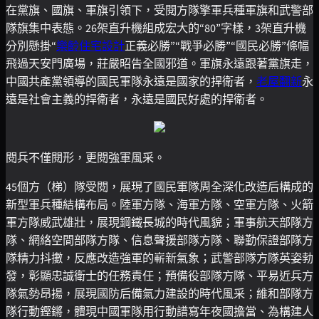
在黨旗、國旗、軍旗引領下，受閱方隊擎軍兵種軍旗和武警部
隊旗集中表態。26架直升機組成宏大的“80”字樣，3架直升機
分別懸掛“
樂齡住宅設計
正義必勝”“戰爭必勝”“國民必勝”條幅
飛過天安門廣場，莊嚴昭告全國邪道。軍旗永遠跟著黨旗走，
中國共產黨領導的國民軍隊永遠是國家的捍衛者，
老屋翻新
永
遠是社會主義的捍衛者，永遠是國民好處的捍衛者。
閱兵不僅閱形，更閱強軍風采。
45個方（梯）隊受閱，展現了國民軍隊周全深化改造后構成的
新型軍兵種結構布局。陸軍方隊、海軍方隊、空軍方隊、火箭
軍方隊威武雄壯，展現鋼鐵長城的時代風貌；軍事航天部隊方
隊、網絡空間部隊方隊、信息聲援部隊方隊、聯勤保證部隊方
隊精力抖擻，反應改造強軍的嶄新氣象；武警部隊方隊英姿勃
發，彰顯忠誠衛士的任務責任；預備役部隊方隊、平易近兵方
隊氣勢昂揚，展現國防后備氣力建設的時代風采；維和部隊方
隊行動鏗鏘，體現中國軍隊用行動譜寫年夜國擔當、為構建人