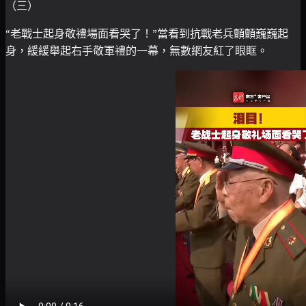
（三）
“老戰士起身敬禮場面看哭了！”當看到抗戰老兵顫顫巍巍起
身，緩緩舉起右手敬軍禮的一幕，無數網友紅了眼眶。