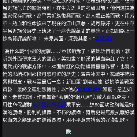
他們是國家的好漢、平易近族的脊梁，也是勝利的見證。在平
易近族危亡的關鍵時刻，在生與逝世的考驗眼前，他們選擇為
國家保存而戰，為平易近族復興而戰，為人類正義而戰，用芳
華、熱血和性命換來了現在的江山無恙、歲月靜好，更在中華
平易近族發展史上筑起了一座光線萬丈的豐碑。正如網絡上一
條高贊評論所寫：“未見其面，深受其恩。”
客變設計
“為什么戰“小姐的屍體……”蔡修猶豫了。旗她話音剛落，就
听到外面傳來王大的聲音。美如畫？好漢的鮮血染紅了它！”
閱兵式的戰旗方隊中，80面鮮紅的功勛旗幟獵獵作響，也將人
們的思緒拉回那段可歌可泣的歷史：雪窖冰天中，楊靖宇吃棉
絮與樹皮，戰斗至最后一息；新四軍“劉老莊連”從拂曉苦戰至
黃昏，最終全連壯烈犧牲；以“信心
綠裝修設計
如鋼、意志如
鋼、素質如鋼、作風如鋼”著稱的“鋼八連”與敵人血戰究竟，
用性命保護群
私人招待所設計
眾平安……這80面功勛旗幟是好
漢的旗幟、勝利的旗幟、不朽的旗幟，背后更是無數抗戰好漢
以血肉之軀筑起的鋼鐵長城，用不平意志譜寫的好漢凱歌。