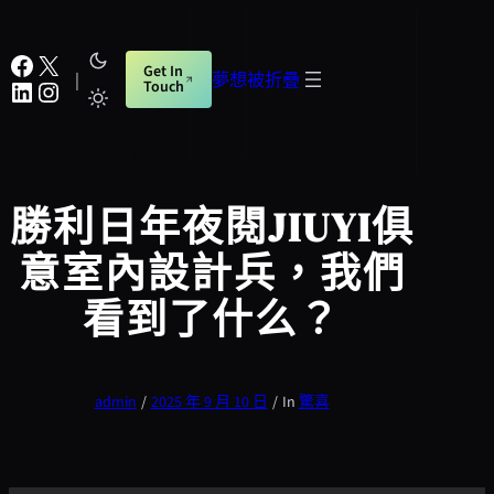
跳
至
Facebook
X
Get In
主
|
夢想被折疊
LinkedIn
Instagram
Touch
要
內
容
勝利日年夜閱JIUYI俱
意室內設計兵，我們
看到了什么？
admin
/
2025 年 9 月 10 日
/
In
驚喜