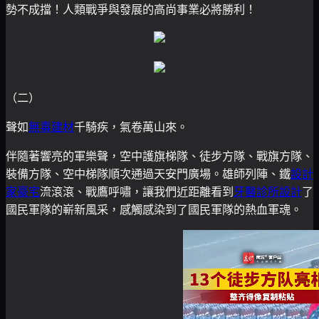
勢不成擋！人類戰爭與發展的高尚事業必將勝利！
（二）
聲如
無毒建材
千騎疾，氣卷萬山來。
伴隨著響亮的軍樂聲，空中護旗梯隊、徒步方隊、戰旗方隊、
裝備方隊、空中梯隊順次通過天安門廣場。雄師列陣、鐵
設計
家豪宅
流滾滾、戰鷹呼嘯，讓我們近距離看到
牙醫診所設計
了
國民軍隊的嶄新風采，感觸感染到了國民軍隊的熱血軍魂。