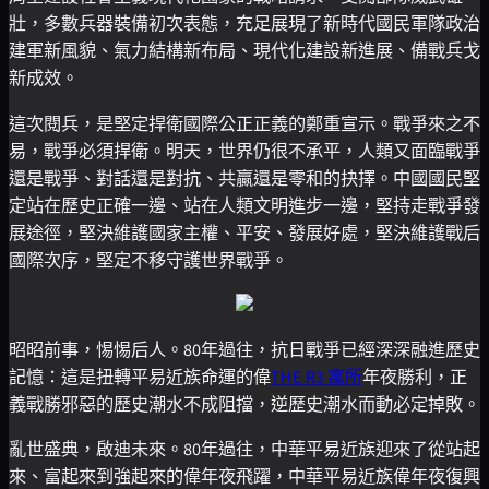
壯，多數兵器裝備初次表態，充足展現了新時代國民軍隊政治
建軍新風貌、氣力結構新布局、現代化建設新進展、備戰兵戈
新成效。
這次閱兵，是堅定捍衛國際公正正義的鄭重宣示。戰爭來之不
易，戰爭必須捍衛。明天，世界仍很不承平，人類又面臨戰爭
還是戰爭、對話還是對抗、共贏還是零和的抉擇。中國國民堅
定站在歷史正確一邊、站在人類文明進步一邊，堅持走戰爭發
展途徑，堅決維護國家主權、平安、發展好處，堅決維護戰后
國際次序，堅定不移守護世界戰爭。
昭昭前事，惕惕后人。80年過往，抗日戰爭已經深深融進歷史
記憶：這是扭轉平易近族命運的偉
THE R3 寓所
年夜勝利，正
義戰勝邪惡的歷史潮水不成阻擋，逆歷史潮水而動必定掉敗。
亂世盛典，啟迪未來。80年過往，中華平易近族迎來了從站起
來、富起來到強起來的偉年夜飛躍，中華平易近族偉年夜復興