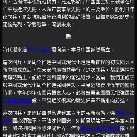
利、弘揚偉年夜抗戰精力，充足彰顯了中國國民抗日戰爭在中
華平易近族史冊、人類正義事業史冊上的主要地位。勝利日年
夜閱兵，是對抗戰偉年夜勝利的高尚禮贊，目標是銘記歷史、
緬懷先烈、珍愛戰爭、開創未來。
時代潮水浩
退休宅設計
蕩向前，本日中國巍然矗立。
這次閱兵，是周全推進中國式現代化進進新征程的初次閱兵。
新中國成立后，在天安門廣場共舉行了17次閱兵，都是選擇在
關鍵時點上，記錄了黨和國家的奮進腳步。當前，我們正處于
以中國式現代化周全推進強國建設、平易近族復興偉業的關鍵
時期，本年的年夜閱兵振奮人心，必將鼓舞全國國民把強國建
天母室內設計
設、平易近族復興的歷史偉業不斷推向前進。
這次閱兵，是國民軍隊奮進建軍百年的嶄新表態。強
禪風室內
設計
國必須強軍，軍強才幹國安。如期實現建軍一百年奮斗目
標，加速把國民軍隊建成世界一流軍
民生社區室內設計
隊，是
周全建設社會主義現代化國家的戰略請求。受閱部隊威武雄