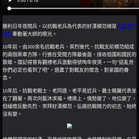
勝利日年夜閱兵，以抗戰老兵為代表的好漢模范總是
大直室內
設計
牽動著大師的眼光。
10年前，由300余名抗戰老兵、英烈後代、抗戰支前模范組成
的兩個乘車方隊，行進在受閱方隊最後面，接收祖國和國民的
致敬。還記得曾有觀禮老兵激動得號啕年夜哭，一句“這亂世
你們必定也看到了吧”，道盡了對戰友的懷念、對家國的眷
念。
10年后，抗戰老戰士、老同道、老平易近兵、義士親屬代表坐
在了觀著，再次向藍沐求福。禮席上，情勢變了、地位變了，
但緬懷反動先烈、崇拜好漢模范、弘揚抗戰精力的初志，始終
沒有變。