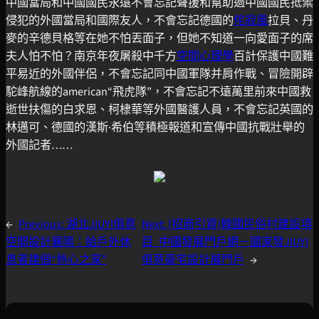
中國當局和中國國民永遠不會忘記聲援和幫助過中國國民抵禦
侵犯的外國當局和國際友人，不會忘記德國的
侘寂風
拉貝、丹
麥的辛德貝格等在她不怕丟面子，但她不知道一向愛面子的席
夫人怕不怕？南京年夜屠殺中千方
空間心理學
百計保護中國難
平易近的外國伴侶，不會忘記同中國軍隊并肩作戰、冒險開辟
駝峰航線的american“飛虎隊”，不會忘記不遠萬里前來中國救
逝世扶傷的白求恩、柯棣華等外國醫護人員，不會忘記英國的
林邁可、德國的漢斯·希伯等積極報道和宣傳中國抗戰壯舉的
外國記者……
←
Previous:
湖北JIUYI俱意
Next:
[招商引資]韓國民俗村建設項
空間設計襄陽：給戶外休
目_中國發展門戶網－國家發JIUYI
息者建個“熱心之家”
俱意豪宅設計展門戶
→