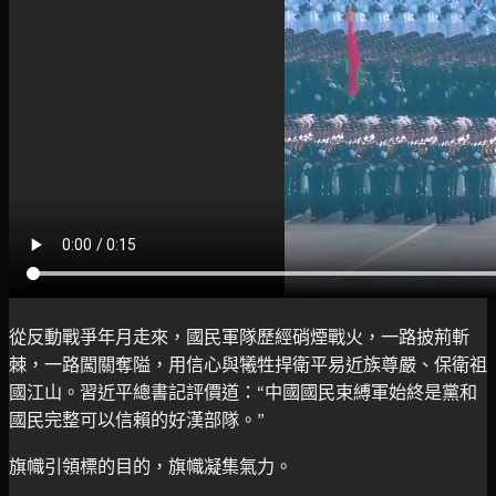
從反動戰爭年月走來，國民軍隊歷經硝煙戰火，一路披荊斬
棘，一路闖關奪隘，用信心與犧牲捍衛平易近族尊嚴、保衛祖
國江山。習近平總書記評價道：“中國國民束縛軍始終是黨和
國民完整可以信賴的好漢部隊。”
旗幟引領標的目的，旗幟凝集氣力。