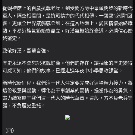
從觀禮席上的百歲抗戰老兵，到受閱方隊中舉頭闊步的新時代
軍人，隔空相看間，是抗戰精力的代代相傳。一聲聲“必勝”回
響，更讓全世界感觸感染到：在這片地盤上，愛國情懷始終熾
熱，平易近族氣節始終矗立，好漢氣概始終豪邁，必勝信心始
終堅定。
致敬好漢，吾輩自強。
歷史永遠不會忘記抗戰好漢。他們的存在，讓抽象的歷史變得
可感可知；他們的故事，已經走進年夜中小學思政課堂。
新時代新征程，我們這一代人注定要完成好這場精力接力，將
這份敬意與感動，轉化為干事創業的豪情、擔當作為的勇氣，
盡力續寫屬于我們這一代人的時代華章。這般，方不負老兵守
護，不負歷史重托。
（四）