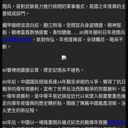
閱兵，是對武裝氣力進行檢閱的軍事儀式，是國之年夜典的主
要組成部門。
鐵甲雄師滾滾向前、翻江倒海，受閱官兵身姿矯健、眼神堅
毅，觀禮嘉賓群情振奮、喜悅驕傲……80周年勝利日年夜閱兵
loft風室內設計
，氣勢恢弘、年夜度雍容，全球矚目、喝采不
斷。
80響禮炮震徹云霄，歷史記憶永不褪色。
80年前，中國國民經過長達14年艱苦卓絕的斗爭，獲得了抗日
戰爭的偉年夜勝利，宣佈了世界反法西斯戰爭的完整勝利。這
一偉年夜勝利，是中華平易近族從近代以來墮入極重繁重危機
走向偉年夜復興的歷史轉折點，開啟了陳舊中國鳳凰涅槃、浴
火更生的新征程。
80年后，中國以一場隆重閱兵儀式紀念抗戰偉年夜勝
會所設計