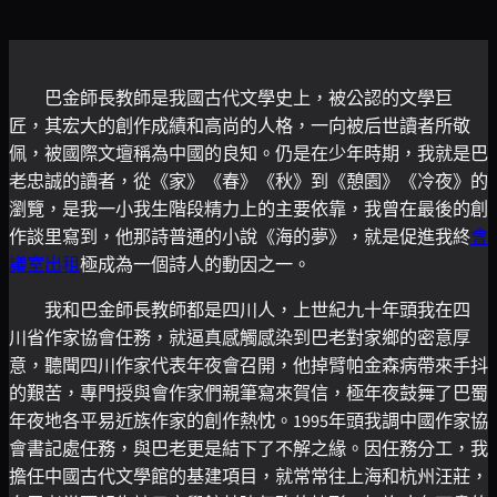
巴金師長教師是我國古代文學史上，被公認的文學巨
匠，其宏大的創作成績和高尚的人格，一向被后世讀者所敬
佩，被國際文壇稱為中國的良知。仍是在少年時期，我就是巴
老忠誠的讀者，從《家》《春》《秋》到《憩園》《冷夜》的
瀏覽，是我一小我生階段精力上的主要依靠，我曾在最後的創
作談里寫到，他那詩普通的小說《海的夢》，就是促進我終
會
議室出租
極成為一個詩人的動因之一。
我和巴金師長教師都是四川人，上世紀九十年頭我在四
川省作家協會任務，就逼真感觸感染到巴老對家鄉的密意厚
意，聽聞四川作家代表年夜會召開，他掉臂帕金森病帶來手抖
的艱苦，專門授與會作家們親筆寫來賀信，極年夜鼓舞了巴蜀
年夜地各平易近族作家的創作熱忱。1995年頭我調中國作家協
會書記處任務，與巴老更是結下了不解之緣。因任務分工，我
擔任中國古代文學館的基建項目，就常常往上海和杭州汪莊，