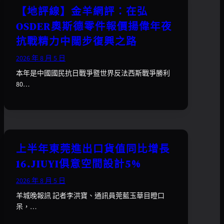
【地評線】金羊網評：在弘
OSDER奧斯德零件報價揚偉年夜
抗戰精力中闊步復興之路
2026 年 8 月 5 日
本年是中國國民抗日戰爭暨世界反法西斯戰爭勝利
80…
上半年東莞進出口貨值同比增長
16.JIUYI俱意空間設計5%
2026 年 8 月 5 日
羊城晚報訊 記者李洪寶、通訊員莞藍玉華目瞪口
呆，…