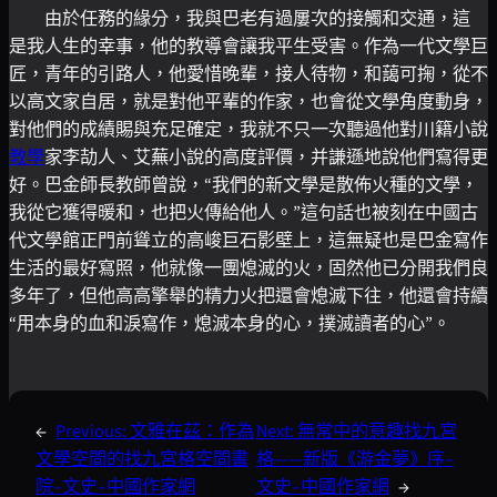
由於任務的緣分，我與巴老有過屢次的接觸和交通，這
是我人生的幸事，他的教導會讓我平生受害。作為一代文學巨
匠，青年的引路人，他愛惜晚輩，接人待物，和藹可掬，從不
以高文家自居，就是對他平輩的作家，也會從文學角度動身，
對他們的成績賜與充足確定，我就不只一次聽過他對川籍小說
教學
家李劼人、艾蕪小說的高度評價，并謙遜地說他們寫得更
好。巴金師長教師曾說，“我們的新文學是散佈火種的文學，
我從它獲得暖和，也把火傳給他人。”這句話也被刻在中國古
代文學館正門前聳立的高峻巨石影壁上，這無疑也是巴金寫作
生活的最好寫照，他就像一團熄滅的火，固然他已分開我們良
多年了，但他高高擎舉的精力火把還會熄滅下往，他還會持續
“用本身的血和淚寫作，熄滅本身的心，撲滅讀者的心”。
←
Previous:
文雅在茲：作為
Next:
無常中的意趣找九宮
文學空間的找九宮格空間書
格——新版《游金夢》序–
院–文史–中國作家網
文史–中國作家網
→