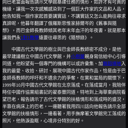
向巴老當面報告請示文學館基建任務的情形，如許才有可貴的
機緣，讓我一次次感觸感染到了一個巨大作家的文品和人品，
他告知我一個作家起首要講實話，不講實話又怎么能夠往尋求
真諦呢，他暮年翻譯了俄羅斯思惟家赫爾岑的《舊事與隨
想》，而巴金師長教師傾其老年末年血汗的年夜書，就是那本
讓我們永
1對1教學
遠要往尋思的《隨想錄》。
中國古代文學館的樹立與巴金師長教師密不成分，是他
最早建議樹立中國古代文學館，并
小樹屋
親身寫信給中心引導
同道，他盼望有一個專門的機構可以或許彙集、加
舞蹈場地
入
我的最愛、收拾、研討、展現中國古代作家作品，恰是由于巴
金師長教師的呼吁和不遺余力的爭奪，在黨和當局的關懷下，
1999年10月中國古代文學館在北京落成。在落成當月，我陪伴
時任中國作協黨組書記的翟泰豐同道，特地到上海華東病院看
望巴老，報告請示了古代文學館的扶植情形和落成時的盛況，
半靠在病床上的巴老，一邊聽著我用四川話向他報告請示全部
文學館的扶植情形，一邊看著，用手撫摩著文學館完工落成的
照片，他熱淚盈眶，心境非分特別的好。