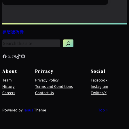
夢想被折疊
搜
尋
Facebook
X
Instagram
TikTok
GitHub
About
Privacy
Social
Team
Privacy Policy
Facebook
History
Terms and Conditions
Instagram
Careers
Contact Us
Twitter/X
Powered by
Ianus
Theme
Top ↑