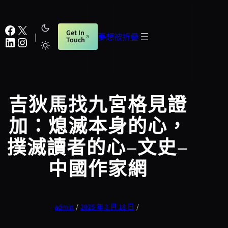
跳
至
Facebook
X
Get In
主
|
夢想被折疊
LinkedIn
Instagram
Touch
要
內
容
吉狄馬找九宮格見證
加：熄滅本身的心，
撲滅讀者的心–文史–
中國作家網
admin
/
2025 年 3 月 18 日
/