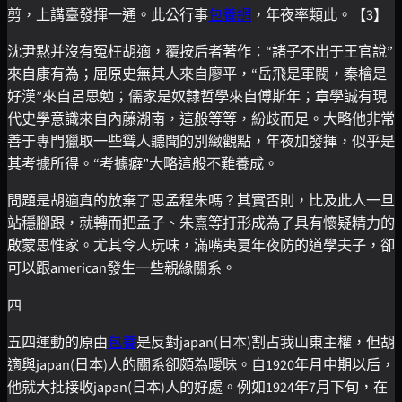
剪，上講臺發揮一通。此公行事
包養網
，年夜率類此。【3】
沈尹黙并沒有冤枉胡適，覆按后者著作：“諸子不出于王官說”
來自康有為；屈原史無其人來自廖平，“岳飛是軍閥，秦檜是
好漢”來自呂思勉；儒家是奴隸哲學來自傅斯年；章學誠有現
代史學意識來自內藤湖南，這般等等，紛歧而足。大略他非常
善于專門獵取一些聳人聽聞的別緻觀點，年夜加發揮，似乎是
其考據所得。“考據癖”大略這般不難養成。
問題是胡適真的放棄了思孟程朱嗎？其實否則，比及此人一旦
站穩腳跟，就轉而把孟子、朱熹等打形成為了具有懷疑精力的
啟蒙思惟家。尤其令人玩味，滿嘴夷夏年夜防的道學夫子，卻
可以跟american發生一些親緣關系。
四
五四運動的原由
包養
是反對japan(日本)割占我山東主權，但胡
適與japan(日本)人的關系卻頗為曖昧。自1920年月中期以后，
他就大批接收japan(日本)人的好處。例如1924年7月下旬，在