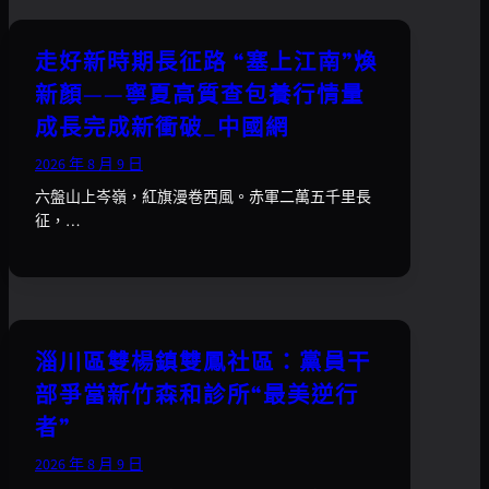
走好新時期長征路 “塞上江南”煥
新顏——寧夏高質查包養行情量
成長完成新衝破_中國網
2026 年 8 月 9 日
六盤山上岑嶺，紅旗漫卷西風。赤軍二萬五千里長
征，…
淄川區雙楊鎮雙鳳社區：黨員干
部爭當新竹森和診所“最美逆行
者”
2026 年 8 月 9 日