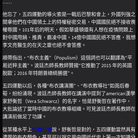
……
他忘了，五四運動的導火索是一戰后巴黎和會上，外國列強之
間拿他們在中國領土上的特權秘密交易，中國國民絕不接收喪
權辱國。101年后的明天，假如華盛頓還有人想在疫情問題上
對中國甩鍋、推責，霸凌中國，14億中國國民絕不答應，我想
李文亮醫生的在天之靈也絕不會答應。
順帶指出，“布衣主義”（Populism）這個詞也可以翻譯為“平
易近粹主義”。波廷杰師長教師贊揚“它推動了 2015 年的英國
脫歐；2016 年特朗普總統勝選”。
五四運動以后，各種“布衣講演團”、“布衣教導社”如雨后春
筍，紛紛涌現。波廷杰師長教師在講演中提到了american漢學
家舒衡哲（Vera Schwarcz）的名字，恰是舒衡哲在著作中，
大批論述了當時中國的布衣教導組織。可見波廷杰師長教師在
講演前做足了功課。
從某種水平上
包養行情
說，舒衡哲是對的，五四運動當然具有
濃厚的布衣顏色，甚至可以說它是中國近代史上第一次知識分