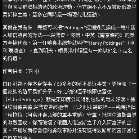
子與國民群眾相結合的政治運動。但它絕不克不及被貶低為平
易近粹主義，至多它同時是一場現代化運動。
其實在我看來，完整可以把“Pottinger”這個姓氏換成一種中國
人加倍熟習的譯法——璞鼎查。沒錯，中英《南京條約》的英
方全權代表、第一任噴鼻港總督就叫作“Henry Pottinger”（亨
利 璞鼎查）。直到明天，噴鼻港中環還有一條以他名字定名
的街道。
作者供圖（下同）
首任港督不僅本身從事了50多年的殖平易近事業，更培養了一
個家族的殖平易近分子，好比他的侄子埃爾德雷德
（EldredPottinger）就是東印度公司特別包裝的戰斗好漢。據
說埃爾德雷德 璞鼎查曾經憑借一己之利扭轉乾坤——臨時指揮
了赫拉特（阿富汗東北部的軍事重鎮）守軍，抵擋住波斯軍隊
的激烈圍攻，從而破壞了俄國人借波斯之手介入阿富汗的企
圖。不過埃爾德雷德的勇敢事跡并沒有獲得波斯和阿富汗當地
史料的證明。