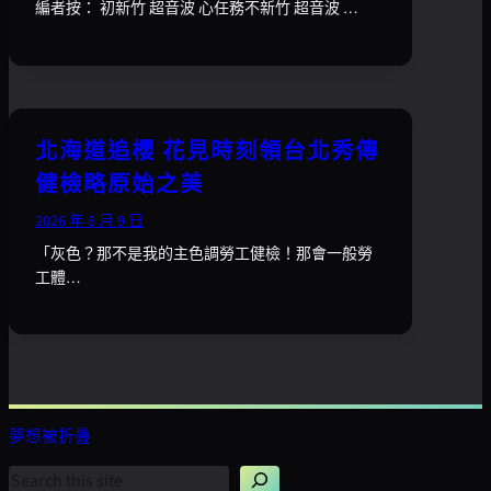
編者按： 初新竹 超音波 心任務不新竹 超音波 …
北海道追櫻 花見時刻領台北秀傳
健檢略原始之美
2026 年 8 月 9 日
「灰色？那不是我的主色調勞工健檢！那會一般勞
工體…
夢想被折疊
搜
尋