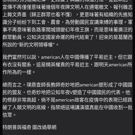
宣傳不再僅僅意味著幾個年夜牌文明人在通電檄文、報刊雜志
上舞文弄墨（歸正群眾也看不懂），更意味著有組織的先進知
識分子紛紛下到工會、農會，為勞動國民宣講束縛的事理。軍
事不再意味著各路軍閥城頭變幻年夜王旗，而是意味著廣泛的
群眾動員。公知決定國家命運的時代結束了！迎來的是葛蘭西
所說的“新的文明領導權”。
我們當然可以說，american人在中國傳播了平易近主。但它跟
布衣沒有關系，這是精英權貴的平易近主，跟明天american所
作所為的一樣。
總而言之，璞鼎查師長教師奇妙地把american塑形成了中國國
民的盟友，也奇妙地把公知年夜V塑造了中國國民的代表。他
的修辭非常高超，倘不是american政客在疫情中的表現已經跌
破了人類文明的底線，指禁絕這場講演還真能在中國收割一批
信眾。
特朗普與福奇 圖改過華網