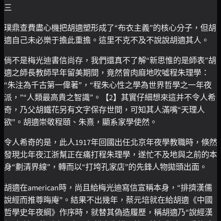
三
璞鼎查費盡心機把胡適塑形成了“布衣主義”的核心分子，但胡
適自己未必樂于擔此重擔。這里不克不及不說說胡適其人。
倘不是梅光迪書信尚存，我們還真不了解“新思惟的是師表”胡
適之師長教師早年留美期間，竟然曾肉麻地吹噓程朱理學：
“朱注為千古第一偉著”，“程朱心性之學為世界哲學之一年夜
派，”“人類最高貴之智識”。【2】其實仔細想來這并不令人希
奇，乃父胡鐵花另有文字保存世間，可知其人滿嘴“天理人
欲”。胡適崇敬程頤、朱熹，顯系家學使然。
令人希奇的是，此人1917年回國出任北京年夜學教職時，倏然
發現北年夜江浙幫正在痛打程朱理學，遂忙不及地與之前的本
身“劃清界線”，轉而以“打垮孔家店”的先鋒人物拋頭出面。
胡適在american時，尚且給梅光迪寫信宣稱本身，“排擠漢儒
說經而推尊晦庵”。結果不出幾年，蔡元培就在給胡適《中國
哲學史年夜綱》作序時，就替其偽造履歷，稱胡適乃“說經漢