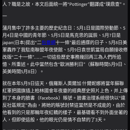
人？職是之故，本文后面統一將“Pottinger”翻譯成“璞鼎查”。
一
蒲月集中了許多主要的歷史紀念日：5月1日是國際勞動節、5
月4日是中國的青年節、5月5日是馬克思的誕辰、5月7日是
japan(日本)提出“二
包養網
十一條”最后通牒的日子、5月8日美
軍轟炸了我駐南聯盟年夜使館、5月9日袁世凱當局自願接收修
改版“二十一條”……一切這些歷史事務幾回再三為人們所追
憶、所重述。此中當然包含“歐洲勝利日”（蘇聯時間5月9日、
英美時間5月8日）。
就在本年5月9日這天，俄羅斯人奧爾加 什爾妮娜將當年蘇聯
紅軍把國旗插上柏林國會年夜廈的經典歷史照片上色，并上傳
到了本身的臉書（Facebook）賬號。臉書治理系統很快以“違
反社區規定”為由，將她的賬號封禁這當然是不成能的，由於
他看到的只是那輛年夜紅轎的樣子，最基礎看不到外面坐著的
人，但即使這般，他的眼光仍是情不自禁的了3天。