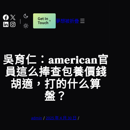
跳
至
Facebook
X
Get In
主
|
夢想被折疊
LinkedIn
Instagram
Touch
要
內
容
吳育仁：american官
員這么捧查包養價錢
胡適，打的什么算
盤？
admin
/
2025 年 4 月 30 日
/