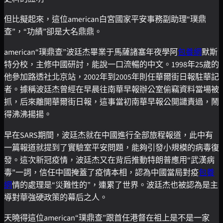
但比擬起來，這位american白宮國家平安事務副助理“璞鼎
查”，“功績”卻是大名鼎鼎。
american“璞鼎查”波廷杰畢業于馬薩諸塞年夜學阿
包養網
默斯
特分校，主修中國研討，能說一口流暢的中文。1998年25歲的
他參加路透社北京站，2002年到2005年則任華爾街日報駐華記
者。據稱波廷杰曾經在早晨往南華早報辦公室偷竊資料當場被
抓，后來離開華爾街日報，這事當初南華早報公開譴責過，鬧
得沸沸揚揚。
早在SARS期間，波廷杰就在中國進行全部旅程報道，此中有
一篇報道就提到了實驗室平安問題，能夠引發小規模的病毒復
發。這次新冠疫情，波廷杰又在背后推動特朗普應用“武漢病
毒”一詞，信任中國掩蓋了疫情本相，認為中國當局對疫
包養
網
情的處理是“災難性的”，連累了世界。波廷杰也被認為是主
導對華強硬政策的幕后之人。
天曉得這位american“璞鼎查”跟首任港督在祖上是不是一家