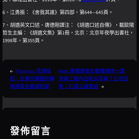
6、江勇振：《舍我其誰》第四部，第644—645頁。
7、胡適英文口述、唐德剛譯注：《胡適口述自傳》，載歐陽
哲生主編：《胡適文集》第1冊，北京：北京年夜學出書社，
1998年，第355頁。
←
Previous:
花開緣
Next:
廣東順查包養價錢德一國
起，在春天蘭圃的轉
資員工婚內出軌女同事？公司回
角遇查包養網到愛
應：已成立調查組
→
發佈留言