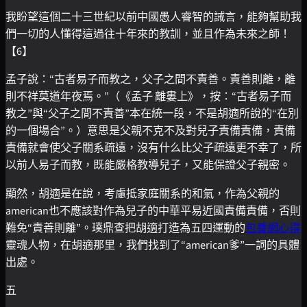
我盼望這個二十三世紀以前中國愚人睿智的誡言，能夠幫助我
們一切的人懂得這過往十年來的教訓，並且作為未來之師！
【6】
孟子說：“古者易子而教之，父子之間不責善。責善則離，離
則不祥莫道年夜焉。”（《孟子 離婁上》，按：“古者易子而
教之”與“父子之間不責善”本在統一段，不是胡適所說的“在別
的一個場合”。）意思是父親不克不及對兒子責備責備，責備
責備就會使父子關系疏遠，沒有什么比父子疏遠更不幸了，所
以前人易子而教，既能嚴格教導兒子，又能保證父子親密。
顯然，胡適是在說，考慮抵家庭關系的和氣，作為父親的
american也不應該對作為兒子的中華平易近國責備責備，否則
難免“責善則離”。璞鼎查把胡適打造為五四運動的
包養網心得
靈魂人物，在胡適那里，我們找到了“american爹”一詞的具體
出處。
五