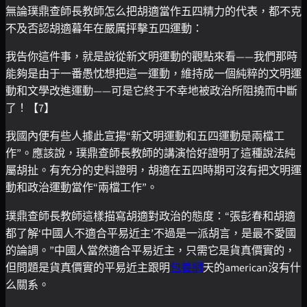
無論璞鼎查師長教師怎么把胡適當作五四精力的代表，都不克
不及否認胡適暮年在嚴厲抨擊五四運動：
我告你這件事，就是說從新文明運動的觀點來看——我們那時
能夠是由于一番愚忱想把這一運動，維持成一個純粹的文明運
動和文學改進運動——可是它終于不幸地被政治所阻撓而中斷
了！【7】
我國內便有些人據此宣揚“新文明運動和五四運動是兩檔工
作”。應該說，璞鼎查師長教師的講演恰好證明了這種說法純
屬胡扯。有充分的史料證明，胡適在五四時期可沒有把文明運
動和政治運動當作“兩檔工作”。
璞鼎查師長教師這樣描寫胡適對政治的態度：“張彭春和胡適
都了解‘中國人不適合平易近主’不過是一派胡言，是最不愛國
的論調。”中國人當然適合平易近主，只需它是貨真價實的，
但問題是貨真價實的平易近主跟明
包養網
天的american沒有什
么關系。