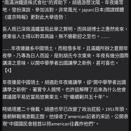
“南滿洲鐵道株式會社”的資助下，胡適游歷沈陽、年夜連等
地，發扮演說、參加派對，非常風光。japan(日本)間諜媒體
《盛京時報》更對此大舉造勢：
吾人既已深佩滿鐵當局此舉之賢明，而與胡博士之惠然肯來，
使東省人士得以聆其高論，無不勝歡迎之至也。……
……年夜連雖系中國領土，而租借多年，且滿鐵所辦之夏期年
夜學，乃專為日人而設，是則胡氏今次東來，年夜有幾分國際
講演之意味，以開中華學者出國講學之新例，甚可喜也。
【4】
年夜連是中國領土，胡適赴年夜連講學，卻“開中華學者出國
講學之新例”，著實令人錯愕。也許這解釋了后來為什么他會
建議國平易近當局放棄東北，可“繼續剿共五十年”。
時過境遷二十幾載，胡適也早已改變了政治屁股。1951年頭，
值朝鮮戰場激戰正酣，他接收了american記者的采訪，公開表
現“中國國民會翹首以待american往轟炸他們”。