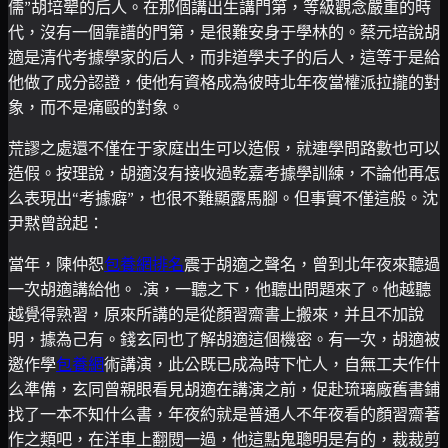
儒”胡培翚的后人。在那個講出生講門第，等級觀念嚴重的時
代，沒有一個靠譜的門第，是很難安身于學林的。蔡元培說胡
適是清代考據學家的后人，而非道學夫子的后人，這等于是給
他做了成分認證，使他有資格成為彼時北年夜當權派拉攏的對
象，而不是痛毆的對象。
荒謬之處還不僅在于家庭出生可以造假，就連學問路數也可以
造假。按理說，胡適沒有接收過乾嘉考據學訓練，不論他再怎
么表現出“考據癖”，也很不難顯露馬腳。但事實不僅這般。沈
尹黙曾說起：
當年，陳仲恕
包養網排名
震于胡適之聲名，曾到北年夜來聽過
一次胡適講給他。 .演，一聽之下，他聽出問題來了。他越聽
越覺得熟習，原來所講的是從顏習齋書上搬來，并且不加說
明，據為己有。錢玄同也了解胡適這個機密。有一次，胡適被
邀作學
包養網
術講演，此公既已成為時下忙人，自無工夫作什
么準備，玄同曾親眼看見胡適在講演之前，促赴琉璃廠舊書鋪
找了一本不知什么書，年夜約就是普通人不年夜看的顏習齋著
作之類吧，在洋車上翻閱一過，他這點鬼聰明是有的，裁裁剪