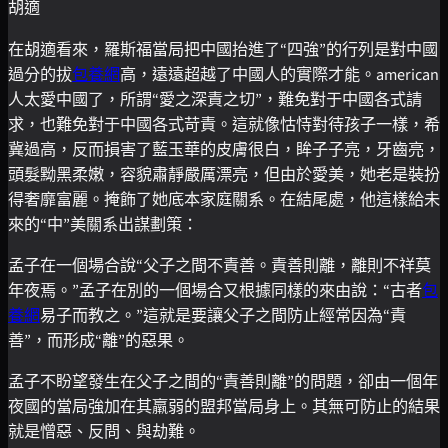
胡適
在胡適看來，羅斯福當局把中國抬進了“四強”的行列是對中國
過分的拔
包養網
高，遠遠超越了中國人的實際才能。american
人太愛中國了，所謂“愛之深責之切”，難免對于中國各式請
求，也難免對于中國各式苛責。這就像怙恃對待孩子一樣，希
冀過高，反而損害了藍玉華的皮膚很白，眸子子亮，牙齒亮，
頭髮黝黑柔嫩，容貌肅靜嚴厲漂亮，但由於愛美，她老是裝扮
得奢靡富麗。掩飾了她底本家庭關系。在結尾處，他這樣給未
來的“中”美關系出謀劃策：
孟子在一個場合說“父子之間不責善。責善則離，離則不祥莫
年夜焉。”孟子在別的一個場合又根據同樣的來由說：“古者
包
養網
易子而教之。”這就是要讓父子之間防止經常因為“責
善”，而形成“離”的惡果。
孟子不盼望發生在父子之間的“責善則離”的問題，卻由一個年
夜國的當局強加在其羸弱的盟邦當局身上。其無可防止的結果
就是憎惡、反問、與劫難。