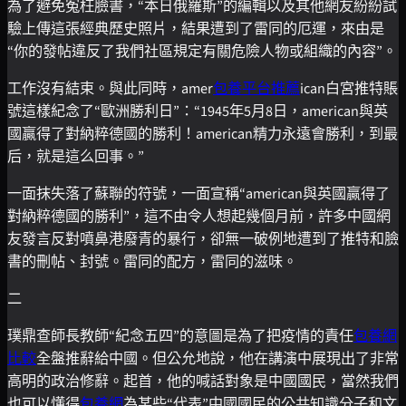
為了避免冤枉臉書，“本日俄羅斯”的編輯以及其他網友紛紛試
驗上傳這張經典歷史照片，結果遭到了雷同的厄運，來由是
“你的發帖違反了我們社區規定有關危險人物或組織的內容”。
工作沒有結束。與此同時，amer
包養平台推薦
ican白宮推特賬
號這樣紀念了“歐洲勝利日”：“1945年5月8日，american與英
國贏得了對納粹德國的勝利！american精力永遠會勝利，到最
后，就是這么回事。”
一面抹失落了蘇聯的符號，一面宣稱“american與英國贏得了
對納粹德國的勝利”，這不由令人想起幾個月前，許多中國網
友發言反對噴鼻港廢青的暴行，卻無一破例地遭到了推特和臉
書的刪帖、封號。雷同的配方，雷同的滋味。
二
璞鼎查師長教師“紀念五四”的意圖是為了把疫情的責任
包養網
比較
全盤推辭給中國。但公允地說，他在講演中展現出了非常
高明的政治修辭。起首，他的喊話對象是中國國民，當然我們
也可以懂得
包養網
為某些“代表”中國國民的公共知識分子和文