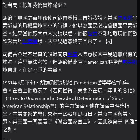
記者問：假如我們轟炸滿洲？
胡適：貴國駐華年夜使司徒雷登博士告訴我說，當國
包養網
平
易近黨的飛機轟炸南京的時候，他以為國民必定會恨國平易近
黨。結果當他跟南京人交談以后，他很
包養
不測地發現他們歡
欣鼓舞地
包養網
說，國平易近黨終于回來了。【5】
司徒雷登是不是真的說過南京
包養
人樂意挨國平易近黨飛機的
炸彈，這里無法考證，但胡適借此呼吁american飛機轟
包養網
炸東北，卻是不爭的事實。
1951年4月下旬，胡適到費城參加“american哲學學會”的年
會。在會上他發表了《若何懂得中美關系在這十年間的惡化》
（“How to Understand a Decade of Deterioration of Sino-
American Relationship?”）的主題講演。他在講演中明確指
出，中美關系的惡化來源于1942年1月1日，當時中國與美、
蘇、英三國一同簽署了《聯合國家宣言》，因此躋身于“四強”
之列。