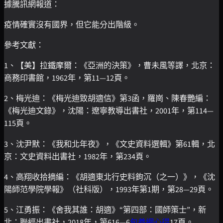
據騰訊網報道：
疫情確實沒有國界，但它能分出階級。
參考文獻：
1、【美】拉鐵摩爾：《亞洲的決策》，曹未風等譯，北京：
商務印書館，1962年，第11—12頁。
2、梅光迪：《梅光迪致胡適信》第3函，羅崗、陳春艷編：
《梅光迪文錄》，沈陽：遼寧教導出書社，2001年，第114—
115頁。
3、沈尹默：《我和北年夜》，《文史資料選輯》第61輯，北
京：文史資料出書社，1982年，第234頁。
4、高翔收拾摘編：《胡適東北行史料鉤沉（之一）》，《沈
陽師范學院學報》（社科版），1993年第1期，第28—29頁。
5、江勇振：《舍我其誰：胡適》“第四部：國師策士”，新
北：聯經出書社，2018年，第616—6
包養網心得
17頁。