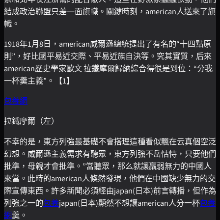
結成政治聯盟只差一面旗幟。關鍵時刻，american人送來了旗
幟。
1918年1月8日，american威爾遜總統提出了有名的“十四點原
則”，好比國平易近交際、平易近族自決等。究其實質，后來
american歷史學家歐文 拉鐵摩爾歸納綜合得很是到位：“分我
一杯羹主義”。【1】
包養網
拉鐵摩爾（左）
不幸的是，東方列強最基礎不會搭理這種看似飄在云真個空泛
幻想。威爾遜主義需求有聽眾，東方列強不岳怙恃，只要他們
批準，母親才會批準。”當聽眾，那么就讓羸弱無力的中國人
來當。此時的american人倏然發現，他們在中國缺少無力的交
際宣傳東西。許多新聞必須經由japan(日本)前言轉播，但作為
列強之一的
包養
japan(日本)顯然不想讓american人分一杯
包養
網
羹。