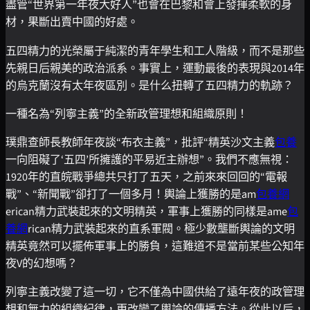
盡管“世界第一年夜大好人”也會在巴黎和會上發揮柔軟的身
材，果斷出賣中國的好處。
五四精力的光榮屬于純潔的青年學生和工人階級，而不是那些
先親日后親美的政治派系。事實上，運動最後的表現與2014年
的烏克蘭沒有太年夜區別。是什么扭轉了五四精力的軌跡？
一種名為“列寧主義”的全新政管理想和組織原則！
璞鼎查師長教師年夜談“布衣主義”，批評“精英沙文主義
包養
一向阻礙了‘五四’所擁護的平易近主辦想”。我們不應無視：
1920年的直皖戰爭總共只打了五天，之前來來回回的“電報
戰”、“新聞戰”卻打了一個多月！輿論上獲勝的是am
包養網
erican精力武裝起來的文明精英，軍事上獲勝的同樣是ame
包
養網
rican精力武裝起來的直系軍閥。極少數壟斷輿論的文明
精英竟然可以擺佈軍事上的勝負，這難道不是當前某些公知年
夜V的幻想嗎？
列寧主義改變了這一切，它不僅為中國供給了遠年夜的政管理
想和無力的組織紀律，更改變了輿論的傳播方法。從此以后，