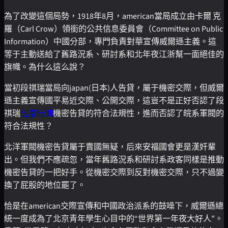
為了改變這個局勢，1918年8月，american當局成立由卡爾 克
羅（Carl Crow）領銜的公共信息委員會（Committee on Public
Information）中國分部，專門負責對華宣傳威爾遜主義。這
等于主動送給了舊路況系、研討系和北年夜江浙幫一面絕佳的
旗幟。為什么這么說？
當初段祺瑞當局向japan(日本)人告貸，屬于機密交際，但威爾
遜主義宣傳國平易近交際、公開交際，這豈不是正好否認了段
祺瑞
包養行情
機密告貸的符合法規性，進而否認了皖系軍閥的
符合法規性？
北洋軍閥機密告貸屬于賣國無疑，后來安福國會更是漢奸輩
出。但我們不應疏忽，當年舊路況系和研討系政客同樣是推動
機密告貸的一把好手。從機密交際到反對機密交際，只不過變
換了屁股的地位罷了。
恰是在american交際宣傳和中國政治派系的鼓噪下，威爾遜總
統一度成為了北京青年學生心目中的“世界第一年夜大好人”。