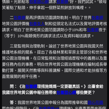
情願。光節點等
包養甜心網
請求
包養網
“好，我們試試。”裴母
笑著點了點頭，伸手拿起一個野菜煎餅放到嘴裡。。
二
包養網
是再評價與范圍調劑軌制。明白了世界
包養網
地質公園評價機
包養女人
制和從頭定名法式以及實地評價考核
請求，明白了世界地質公園范圍調劑小于10%和年
包養網
夜于
（等于）10%兩類情形的請求法式以及資料報送請求。
三是監視與治理軌制。論述了世界地質公園與我國天然
維護地系統的關系，提出了各級林業和草原主管部分和世界地
質公園治理機構，在日常監視和治理經過歷程中的義務以及重
要任務內在的事務，明白世界地質公園治理機構在編制成長舉
動打算、展開天然教導與科普講解、國際交通和才能扶植等方
面需展開的相干任務。
問：《治
包養網
理措施媽媽一定要聽真話。》出臺會給
我國世界地質公園申報任務帶來
包養甜心網
哪些變更？
答：
我國世界地質公園申報分為國際推舉和國
甜心花園
際申報2個階段，《治
包養價格ptt
理措施》出臺重要帶來兩個