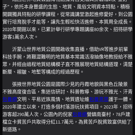
子”，依托本身豐盛的生態、地質、風俗文明資本特點，積極
開闢獨具特點的研學課程，從常識講堂激起進修愛好，到公園
實行培育脫手才能等，讓先生輕松快活進修、本質周全成長。
2020年開館以來，已累計舉行研學專題講座80余次、招待研學
游客1萬余人次。
沂蒙山世界地質公園開啟收集直播，借助VR等進步前輩
科技手腕，將艱澀難明的地質基本常識活潑抽像地教授給不雅
眾，并經由過程地質結構模子直不雅展現地質結構道理，清楚
斷層、褶皺、地塹等構成的經過歷程。
張掖世界地質公園是國際少見的丹霞地貌與黑色丘陵景
不雅高度復合區，集迷信研討、科普教導、游玩不雅光、汗青
包養網
文明、平易近族風情、地質遺址維
包養意思
護于一體。
2020年建立以來，打造多個村落游玩扶貧項目。2023年，招待
游客超290萬人次，公園內的倪家
包養網
營鎮南臺村，78戶建
檔立卡貧苦戶共取得分紅11.7萬元，為貧苦戶脫貧致富供給了
新道路。