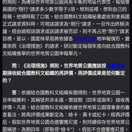
的規則，為確保世界地質公園具有平衡的地區代表性，每個會
員國的“現行”請求多少數字限于2項。想到這裡，想到自己的
母親，他頓時鬆了口氣。結合國教科文組織秘書處收到會員國
正式請求資料時，可視該請求為“現行”請求，一旦作出終極決
議，經由過程該請求或該請求被否認，則不再占用“現行”請求
目標。是以，國度林草局將依據各
包養網比較
地申報情形，嚴
厲依照《治理措施》的請求，研討斷定每個年度向結合國教科
文組織推舉的世界地質公園申報單元。
問：《治理措施》規則，世界地質公園應該按
包養站長
期接收結合國教科文組織的再評價，再評價成果是若何斷定
的？
答：
依據結合國教科文組織有關規則，世界地質公園一
旦申報勝利，其稱號并非永遠，需按期（四年或兩年）接收再
評價。凡是，結合國教科文組織依據世界地質公園理事會的審
查看法，將再評價成果斷定為：綠卡、黃卡或紅卡。經再評價
后，假如世界地質公園合適響應尺度，則持續保存世界地質公
園稱號，為期四年（即取得“綠卡”）。假如不合適響應尺度，