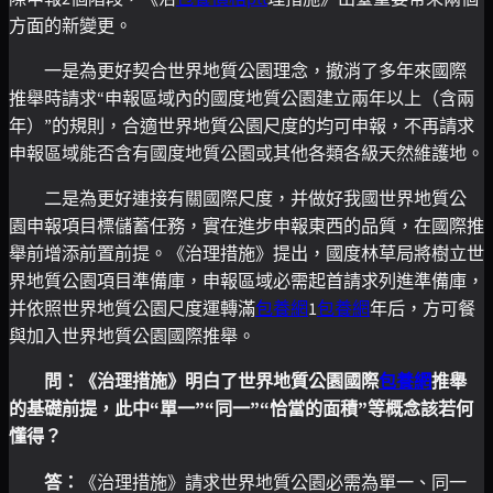
方面的新變更。
一是為更好契合世界地質公園理念，撤消了多年來國際
推舉時請求“申報區域內的國度地質公園建立兩年以上（含兩
年）”的規則，合適世界地質公園尺度的均可申報，不再請求
申報區域能否含有國度地質公園或其他各類各級天然維護地。
二是為更好連接有關國際尺度，并做好我國世界地質公
園申報項目標儲蓄任務，實在進步申報東西的品質，在國際推
舉前增添前置前提。《治理措施》提出，國度林草局將樹立世
界地質公園項目準備庫，申報區域必需起首請求列進準備庫，
并依照世界地質公園尺度運轉滿
包養網
1
包養網
年后，方可餐
與加入世界地質公園國際推舉。
問：《治理措施》明白了世界地質公園國際
包養網
推舉
的基礎前提，此中“單一”“同一”“恰當的面積”等概念該若何
懂得？
答：
《治理措施》請求世界地質公園必需為單一、同一