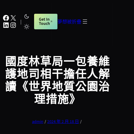
跳
至
Facebook
X
Get In
主
|
夢想被折疊
LinkedIn
Instagram
Touch
要
內
容
國度林草局一包養維
護地司相干擔任人解
讀《世界地質公園治
理措施》
admin
/
2024 年 2 月 18 日
/