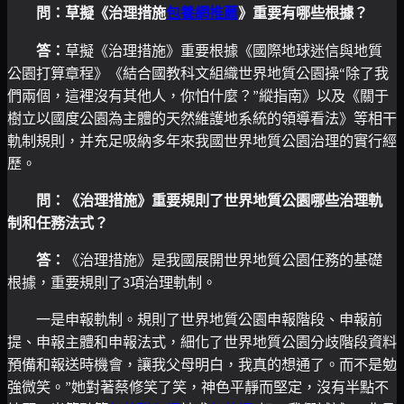
問：草擬《治理措施
包養網推薦
》重要有哪些根據？
答：
草擬《治理措施》重要根據《國際地球迷信與地質
公園打算章程》《結合國教科文組織世界地質公園操“除了我
們兩個，這裡沒有其他人，你怕什麼？”縱指南》以及《關于
樹立以國度公園為主體的天然維護地系統的領導看法》等相干
軌制規則，并充足吸納多年來我國世界地質公園治理的實行經
歷。
問：《治理措施》重要規則了世界地質公園哪些治理軌
制和任務法式？
答：
《治理措施》是我國展開世界地質公園任務的基礎
根據，重要規則了3項治理軌制。
一是申報軌制。規則了世界地質公園申報階段、申報前
提、申報主體和申報法式，細化了世界地質公園分歧階段資料
預備和報送時機會，讓我父母明白，我真的想通了。而不是勉
強微笑。”她對著蔡修笑了笑，神色平靜而堅定，沒有半點不