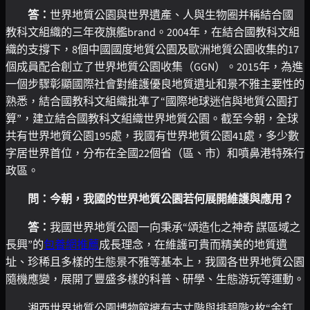
答：
世界地質公園與世界遺產、人與生物圈并稱結合國
教科文組織的三年夜旗艦brand。2004年，在結合國教科文組
織的支撐下，8個中國國度地質公園及歐洲地質公園收集的17
個成員配合創立了世界地質公園收集（GGN）。2015年，為進
一個步驟彰顯國際社會對維護優良地質遺址和景不雅主要性的
熟悉，結合國教科文組織批準了“國際地球迷信與地質公園打
算”，建立結合國教科文組織世界地質公園。截至今朝，全球
共有世界地質公園195處，我國有世界地質公園41處，多少數
字居世界首位，分布在全國22個省（區、市）和噴鼻港特殊行
政區。
問：今朝，我國的世界地質公園若何展開維護與應用？
答：
我國世界地質公園一向秉承“頌造化之神奇 謀區域之
長興”的
包養網推薦
成長理念，在維護可貴而精美的地質遺
址、珍稀且多樣的生態景不雅等基本上，我國各世界地質公園
隨機應變，展開了豐盛多樣的科普、研學、生態游玩等運動。
湘西世界地質公園博物館擁有古丈階與排碧階2枚“金釘