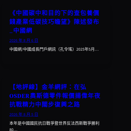
《中國碳中和目的下的查包養價
錢產業低碳技巧瞻望》陳述發布
_中國網
2026 年 8 月 6 日
中國網/中國成長門戶網訊（孔令瑤）2025年5月…
【地評線】金羊網評：在弘
OSDER奧斯德零件報價揚偉年夜
抗戰精力中闊步復興之路
2026 年 8 月 5 日
本年是中國國民抗日戰爭暨世界反法西斯戰爭勝利
80…