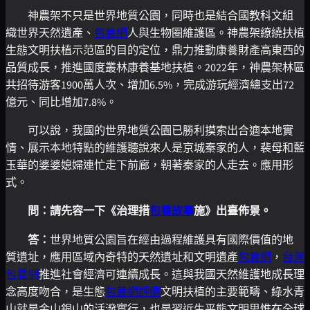
神農架不只是世界地質公園，同時也是結合國教科文組
織世界天然遺產、
包養網
人與生物圈維護區。神農架繚繞扶植
生態文明扶植示范區的目的定位，鼎力推動康養財產高東西的
品質成長，推進國度叢林康養基地扶植。2022年，神農架林區
共招待游客1900萬人次、增加6.5%，完成游玩經濟總支出72
億元、同比增加7.8%。
可以說，我國的世界地質公園已勝利摸索出合適本地實
情、展示本地特點的維護聽說來人是京城秦家的人，裴母和藍
玉華的婆婆媳婦連忙走下前廊，朝著秦家的人走去。應用形
式。
問：請先容一下《治理措
包養故事
施》出臺佈景。
答：
世界地質公園旨在經由過程維護具有國際價值的地
質遺址，應用區域內奇特的天然遺址和文明遺產
包養網
，
台灣
包養網
推進社會經濟可連續成長。這與我國天然維護地成長理
念高度吻合，是生態
包養網評價
文明扶植的主要範疇、綠水青
山就是金山銀山的活潑實行，也是習近生平態文明思惟在全球