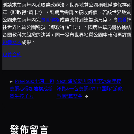
則請求在兩年內采取整改辦法，世界地質公園稱號僅能保存兩
年（即取得“黃卡”），到期后需再次接收評價，若該世界地質
公園未在兩年內完
包養價格
成整改并到達響應尺度，將
包養
掉
往世界地質公園稱號（即取得“紅卡”）。國度林草局將依據結
合國教科文組織的決議，同一發布世界地質公園申報和再評價
包養女人
成果。
包養合約
←
Previous:
北京一包
Next:
潘展樂再染指 李冰潔年夜
養網心得加速構成新
滿貫&一包養網#32;中國隊“游龍
質生孩子力
戲鳳”奪雙金
→
發佈留言