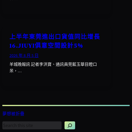
上半年東莞進出口貨值同比增長
16.JIUYI俱意空間設計5%
2026 年 8 月 5 日
羊城晚報訊 記者李洪寶、通訊員莞藍玉華目瞪口
呆，…
夢想被折疊
搜
尋