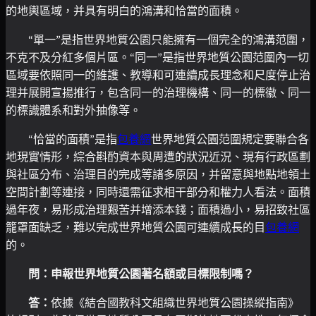
的地輿區域，并具有明白的鴻溝和恰當的面積。
“單一”是指世界地質公園只能擁有一個完全的鴻溝范圍，
不克不及分紅多個片區。“同一”是指世界地質公園范圍內一切
區域要依照同一的維護、教導和可連續成長理念和尺度停止治
理并展開宣揚推行，包含同一的治理機構、同一的標徽、同一
的標識體系和對外抽像等。
“恰當的面積”是指
包養網
世界地質公園范圍規定要聯合各
地現實情形，綜合斟酌資本與周遭的狀況近況、現有行政區劃
與社區分布、治理目的完成等諸多原因，并留意與地點地領土
空間計劃等連接，同時還需征求相干部分和權力人看法。面積
過年夜，易形成治理艱苦并增添本錢；面積過小，易招致社區
籠罩面缺乏，難以完成世界地質公園可連續成長的目
包養網
的。
問：申報世界地質公園著名額或目標限制嗎？
答：
依據《結合國教科文組織世界地質公園操縱指南》