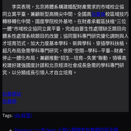
李奕表現，北京將體系構建婚配財產需求的市域校企協
同立異平臺，兼顧新型高精尖中間、全國高
包養妹
校區域技巧
轉移轉化中間、國度學院校外基地，在財產承載區扶植“三位
一體”市域校企協同立異平臺，完成由要生性處理缺乏題目向
體系性處理系統題目的改變；協同窗科專門研究優化調劑與人
才培育范式，加大力度基本學科、新興學科、穿插學科扶植，
超凡布局急需學科專門研究，依照“空間—學科—平臺—財產”
停止一體化布局，兼顧推動“招生—培育—失業”聯動，領導高
校建好建強國度計謀和北京經濟社會成長急需的學科專門研
究，以分類成長引領人才自立培育。
包養網站
包養網
Tags:
[db:标签]
←
Previous:
“一包
Next:
十甜心寶物查包養網四屆全國