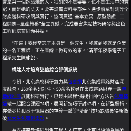
會是第一個嫁給她的人。狼狽的不是婆婆，也不是生活中的貧
窮，而是她的丈夫。要害設備資料零部件、進步前輩封測等全
財產鏈科研攻關與實行，協同買通“基本立異—原型驗證—工
程開闢—量產轉移”全立異鏈，完成要害焦點技巧研發與出色
工程師培育同頻共振。
“在這里我經常忘了本身是一個先生，我感到我就是企業
的一名工程師，正在產線上做有效的事。”清華年夜學電子工
程系先生陳龍說。
構建人才培育迷信綜合評價系統
今朝，北京高校科研氣力與
包養網
北京集成電路財產深
度融會，260余名研討生、50余名教員在集成電路財產一線
包
養網推薦
展開科研實行，已經由過程“揭榜掛帥”方法告
包養情
婦
竣一起配合課題74項，展開新技巧研討47項，在新型邏輯、
存儲芯片和基于憶阻器的存算一體等“洽商”技巧範疇獲得新衝
破
女大生包養俱樂部
。
為支持產教協同出色工程人才培育，北京以評價為衝破