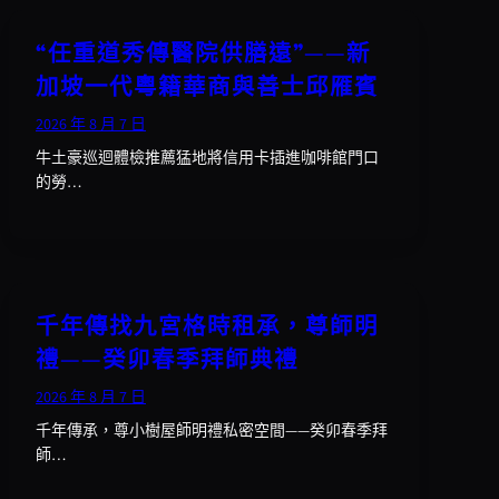
“任重道秀傳醫院供膳遠”——新
加坡一代粵籍華商與善士邱雁賓
2026 年 8 月 7 日
牛土豪巡迴體檢推薦猛地將信用卡插進咖啡館門口
的勞…
千年傳找九宮格時租承，尊師明
禮——癸卯春季拜師典禮
2026 年 8 月 7 日
千年傳承，尊小樹屋師明禮私密空間——癸卯春季拜
師…