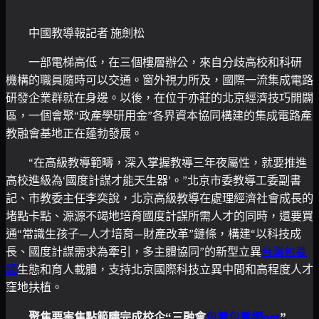
中國教導報記者 施劍松
一部電梯高低，在三個樓層辦公，來自分歧高校和科研
機構的職員隨時可以交通。窗外視力所及，國際一流集成電路
研發企業群就在身邊。以後，在位于亦莊的北京經濟技巧開闢
區，一個會聚“政產學研用金”各界資本協同構建的集成電路產
教融會基地正在蓬勃發展。
“在高級教導範疇，深入掌握教導三年夜屬性，就要推進
高校進級為‘國度計謀才能天生器’。”北京市委教導工委副書
記、市教委主任李奕說，北京高級教導在處理經濟社會成長的
堵點卡點、源源不竭地培育國度計謀所需人才的同時，還要買
通“常識生孩子—人才培育—財產改革”鏈條，構建“以科技成
長、國度計謀需求為牽引，多主體協同”的新型立異
台灣包養
網
生態和育人載體，支持北京國際科技立異中間和高程度人才
窪地扶植。
聚焦要害焦點範疇完成校企“三融會
包養
包養網ppt
”