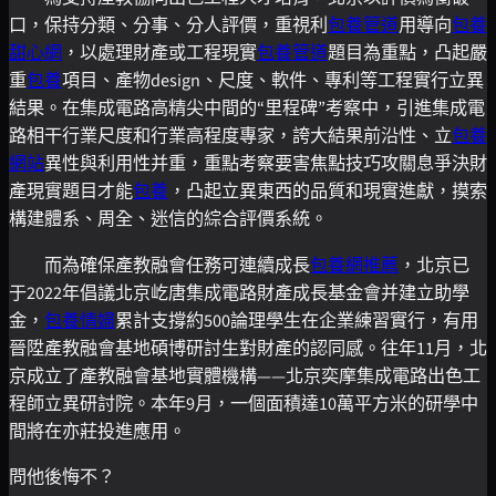
口，保持分類、分事、分人評價，重視利
包養管道
用導向
包養
甜心網
，以處理財產或工程現實
包養管道
題目為重點，凸起嚴
重
包養
項目、產物design、尺度、軟件、專利等工程實行立異
結果。在集成電路高精尖中間的“里程碑”考察中，引進集成電
路相干行業尺度和行業高程度專家，誇大結果前沿性、立
包養
網站
異性與利用性并重，重點考察要害焦點技巧攻關息爭決財
產現實題目才能
包養
，凸起立異東西的品質和現實進獻，摸索
構建體系、周全、迷信的綜合評價系統。
而為確保產教融會任務可連續成長
包養網推薦
，北京已
于2022年倡議北京屹唐集成電路財產成長基金會并建立助學
金，
包養情婦
累計支撐約500論理學生在企業練習實行，有用
晉陞產教融會基地碩博研討生對財產的認同感。往年11月，北
京成立了產教融會基地實體機構——北京奕摩集成電路出色工
程師立異研討院。本年9月，一個面積達10萬平方米的研學中
間將在亦莊投進應用。
問他後悔不？