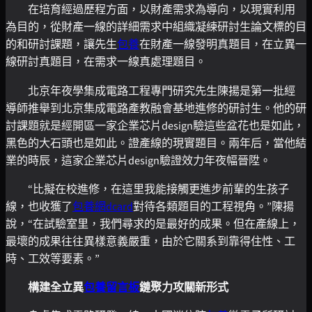
在培育經過歷程方面，以財產需求為導向，以現實利用
為目的，從財產一線的詳細需求中組織凝練研討生論文標的目
的和研討課題，讓先生
包養
在財產一線發明真題目，在立異一
線研討真題目，在需求一線真處理題目。
北京年夜學集成電路工程專門研究先生陳揚是第一批經
導師推舉到北京集成電路產教融會基地進修的研討生。他的研
討課題就是經開區一家企業芯片design驗這些盆花也是如此，
黑色的大石頭也是如此。證產線的現實題目。兩年后，當他結
業的時辰，這家企業芯片design驗證效力年夜幅晉陞。
“比擬在校進修，在這里我能接觸更進步前輩的生孩子
線，也收獲了
包養網dcard
對待各類題目的工程視角。”陳揚
說，“在試驗室里，我們尋求的是最好的成果。但在產線上，
最壞的成果往往異樣意義嚴重，由於它關系到靠得住性、工
時、工效等要素。”
構建全立異
包養留言板
鏈聚力攻關新形式