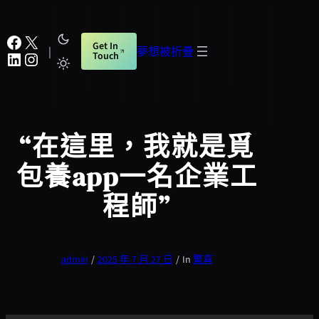
跳
至
Facebook
X
Get In
主
|
夢想被折疊
LinkedIn
Instagram
Touch
要
內
容
“在這里，我就是覓
包養app一名企業工
程師”
admin
/
2025 年 7 月 27 日
/
In
驚喜