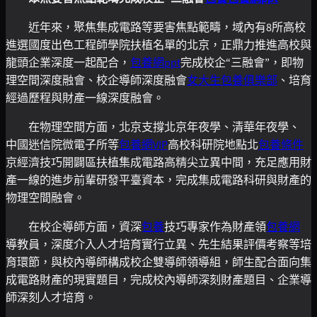
近年來，聚焦集成電路等要害焦點範疇，域內有8所高校
進選國度出色工程師學院扶植名單的北京，正鼎力推進高校與
龍頭企業深度一起配合，
包養網ppt
完成校企“三融會”，即物
理空間深度融會、校企導師深度融會
女大生包養俱樂部
、培育
經過歷程與財產一線深度融會。
在物理空間方面，北京支撐北京年夜學、清華年夜學、
中國迷信院微電子所等
包養網VIP
高校科研院地點北
包養條件
京經濟技巧開闢區扶植集成電路高精尖立異中間，充足應用財
產一線的進步前輩研發平臺資本，完成集成電路科研與財產的
物理空間融會。
在校企導師方面，資深
包養
技巧專家作為財產領
包養網
導教員，深度介入人才培育實行立異、先生結果評價考察等培
育環節，與校內導師構成校企雙導師領導組，師生配合面向集
成電路財產的現實題目，完成校內導師深刻財產題目、企業導
師深刻人才培育。