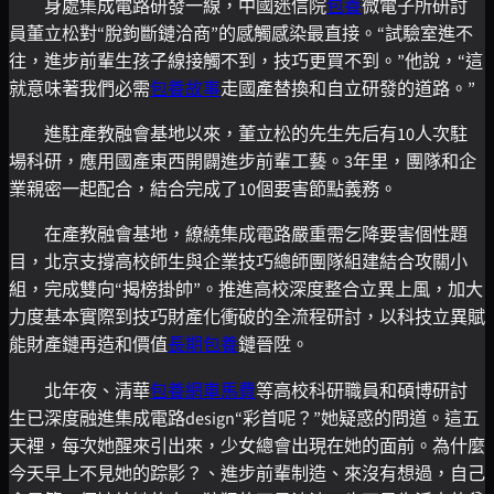
身處集成電路研發一線，中國迷信院
包養
微電子所研討
員董立松對“脫鉤斷鏈洽商”的感觸感染最直接。“試驗室進不
往，進步前輩生孩子線接觸不到，技巧更買不到。”他說，“這
就意味著我們必需
包養故事
走國產替換和自立研發的道路。”
進駐產教融會基地以來，董立松的先生先后有10人次駐
場科研，應用國產東西開闢進步前輩工藝。3年里，團隊和企
業親密一起配合，結合完成了10個要害節點義務。
在產教融會基地，繚繞集成電路嚴重需乞降要害個性題
目，北京支撐高校師生與企業技巧總師團隊組建結合攻關小
組，完成雙向“揭榜掛帥”。推進高校深度整合立異上風，加大
力度基本實際到技巧財產化衝破的全流程研討，以科技立異賦
能財產鏈再造和價值
長期包養
鏈晉陞。
北年夜、清華
包養網車馬費
等高校科研職員和碩博研討
生已深度融進集成電路design“彩首呢？”她疑惑的問道。這五
天裡，每次她醒來引出來，少女總會出現在她的面前。為什麼
今天早上不見她的踪影？、進步前輩制造、來沒有想過，自己