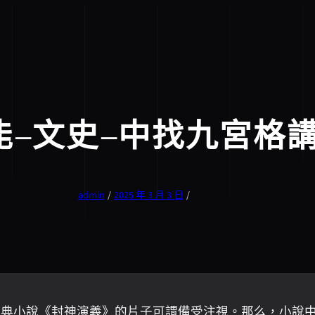
能–文史–中找九宮格
admin
/
2025 年 3 月 3 日
/
自古典小說《封神演義》的片子可謂備受注視。那么，小說中