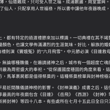
命薄，仙道難成，只可受人世之福。成湯數盡，周室當興
不了仙人，只配享用人世福祿，所以書中讓他年夜器晚成
上，都有特定的過渡禮節來加以標識。一切典禮在其不竭
漫顏色，也讓文學佈滿濃烈的生涯氣味。好比，躲族的婚姻
典禮則演《竇娥冤》的“六月飛雪”，中元節必演《目連救
無論哪種醮儀，在遍請諸神之后，城市有一個超度亡魂的典禮
最為周密盛大的奉祀。”從保護國度穩固的角度來看，這
方，馬革裹屍都是值得祭奠的。這種祭奠榜單與封神榜極
平易近間醮儀請神榜的影響。《封神演義》成書之后，這
率最高的年夜戲包含《目連》《岳飛》《西游》《封神》
斬將封神》等四十八本。有些處所在七月十五此日全日只