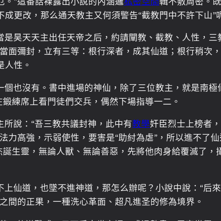
厄。”這番話裸露出小說的內涵邏
私密空間
輯不敷周密。
成更改，那么通天教主又何須警告“截教門中不許下山”
當是昊天天主出任天帝之后，約請闡教、截教、人性，三
，當面彌封，立有三等：根行深者，成其仙道；根行稍次，
是人性。
一個也沒有。書中進場的神仙，除了三位教主，就是南極
在鍛練席上看門徒們交兵，偶然下場指導一二。
主所說：“吾三教共議封神，此中有
教學
奸臣烈士上榜者
法力高強，示弱使性，要害是“助紂為虐”，所以進不了
杰誕生靈，無論人獸、無論善惡，先將他肉身給覆滅了，
不上仙道，也墜不進神道，那怎么辦呢？小說中說：“后
神之間的正果，一種洗心革面、超凡進圣的修為境界。