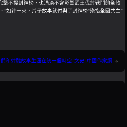
完整不提封神榜，也涓滴不會影響武王伐紂戰鬥的全體
。”如許一來，片子故事就付與了封神榜“染指全國共主”
們和射雕故事生涯在統一個時空–文史–中國作家網
→