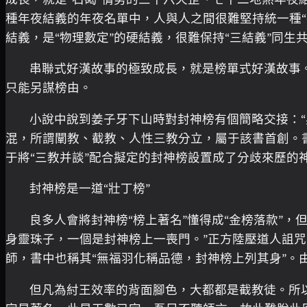
種年夜結義的年夜名單中，人與人之間很難堅持統一種“
結義，是“物理數定”的硬結義，很難保持“三結義”同生
串聯式好漢故事的極致成長，就是榜單式好漢故事。
只能另謀榜由。
小說中說到姜子牙下山時對封神榜有個簡略交接：
混，所謂闡教、截教、人性三教分立，屬于該書首創。
于將“三教并談”配合擬定的封神榜設置成了分歧來歷的
封神榜是一道“壯丁榜”
良多人會將封神榜“榜上著名”懂得成“金榜落款”
身靈珠子，一個是封神榜上一喪門。”正方陸壓道人詛咒
師，書中也稱其“無福羽化稱品德，封神榜上列其身”。
但凡為紂王效率的背面腳色，大都都是截教徒。所