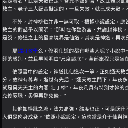
定是著名，此是天數已定。吾兄不聽師言，故此難脫此
教主、老子三人配合擬定的，一旦失效，就已成天數，不
不外，封神榜也并非一無可取。根據小說設定，應
教主的對話予以闡明：“那時在你碧游宮，共議封神榜
是說，修道之士的最高境界是仙道，其次是神道，再次
那
1對1教學
么，修羽化道的都有哪些人呢？小說中
師的級別，並且早就明白“尺度謎底”，全部旅程只是坐
依照書中的設定，神道比仙道次一等，正如通天教
分，故神有尊卑，逝世有先后。”通天教主門下，年夜多
就是昊天天主的內閣“壯丁榜”，年夜凡具有特別才幹的
克修厥職，毋得再肆兇鋒。”
其他如楊戩之流，法力高強，態度也正，可是既升
人俱是肉身成圣。”依照小說設定，這應當是介于仙與