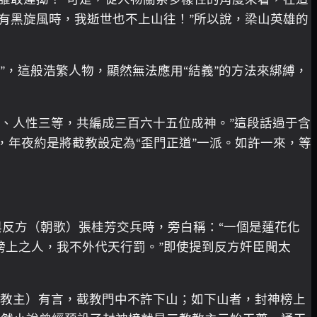
如有黑旋風時，我逝世也不上山往！”所以說，梁山英雄的
”，這般浩繁人物，顯然無法應用“結義”的方法來綁縛，
、人性三等，共編成三百六十五位成神。”這段話過于含
年夜約是將截教設定為“歪門正道”一派。如許一來，等
與反方（朝歌）張桂芳交兵時，旁白稱：“一個是蓮花化
榜上之人，我不外代天行罰。”即使提到反方奸臣聞太
天教主）有言，截教門中不許下山；如下山者，封神榜上