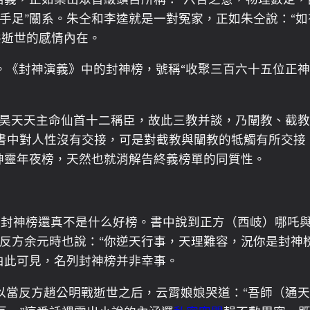
手足”關系。朱仝和李逵就是一對冤家，正如朱仝說：“
共逝世的感情內在。
《封神演義》中的封神榜，號稱“收聚三百六十五位正神
“昊天天主命仙首十二稱臣，故此三教并談，乃闡教、截教
書中對人性沒有交接，可是對截教與闡教的牴觸有所交接，
神靈年夜榜，天然也就消解告終義榜單的同質性。
，但封神榜還真不是什么好榜。書中說到正方（西岐）哪吒
反方余元時也說：“你逆天行事，天理難容，況你是封神
由此可見，名列封神榜并非幸事。
以當反方趙公明戰逝世之后，云霄娘娘哭道：“吾師（通