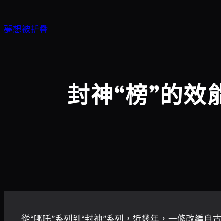
跳
至
夢想被折疊
主
要
內
容
封神“榜”的效
從“哪吒”系列到“封神”系列，近幾年，一修改編