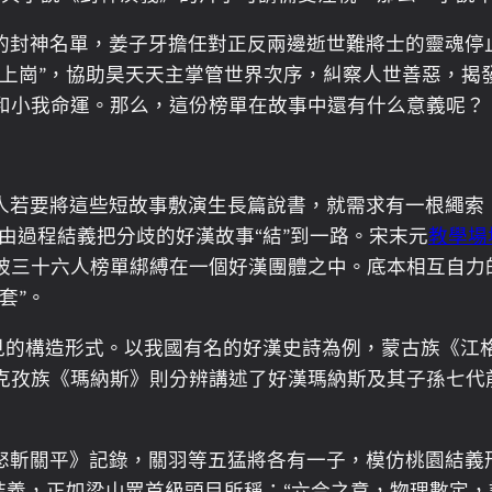
的封神名單，姜子牙擔任對正反兩邊逝世難將士的靈魂停
“上崗”，協助昊天天主掌管世界次序，糾察人世善惡，揭
和小我命運。那么，這份榜單在故事中還有什么意義呢？
人若要將這些短故事敷演生長篇說書，就需求有一根繩索，
經由過程結義把分歧的好漢故事“結”到一路。宋末元
教學場
被三十六人榜單綁縛在一個好漢團體之中。底本相互自力
套”。
罕見的構造形式。以我國有名的好漢史詩為例，蒙古族《江
克孜族《瑪納斯》則分辨講述了好漢瑪納斯及其子孫七代
怒斬關平》記錄，關羽等五猛將各有一子，模仿桃園結義
結義，正如梁山眾首級頭目所稱：“六合之意，物理數定