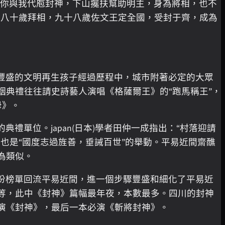
。你與我代庖封神，下山攙扶幫助明主，身為將相，也不
，八十歲拜相，九十八歲佐文王定全國，受封于齊，成為
豐盛的文明再生孩子經過歷程中，城市附著必定的大眾
典禮往往請史詩藝人演唱《格薩爾王》的“跑馬稱王”，
母》。
單位。japan(日本)學者田仲一成指出：“村落迎請
也是“國度志過旌善，垂誡百世”的舉動。平易近間齋醮
為類似。
份榜單回流平易近間，進一個步驟豐盛和細化了平易近
等，此中《封神》篇幅最年夜，本數最多。四川的封神
演《封神》，最后一本必演《斬將封神》。