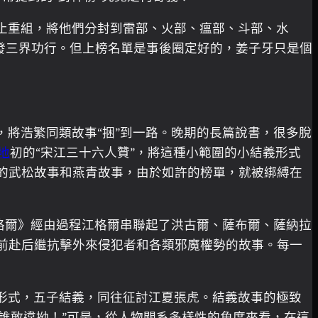
止重組，將他們分封到雷部、火部、瘟部、斗部、水
發三界功行。但上榜名單是事後圈定好的，姜子牙只是個
將浩繁同類故事“捆”到一路。晚期的長篇說書，很多脫
地
初的“宋江三十六人贊”，將這種小範圍的小結義形式
的武松故事和燕青故事，由於如許的榜單，就被綁縛在
格爾》經由過程江格爾串聯起了洪古爾、薩布爾、薩納拉
前赴后繼抗擊外來侵犯者和各類邪魔權勢的故事。每一
形式，五子結義，同往征討江夏張虎。結義故事的極致
，誰敢違拗！”可是，從人物關系多樣性的角度來看，在這