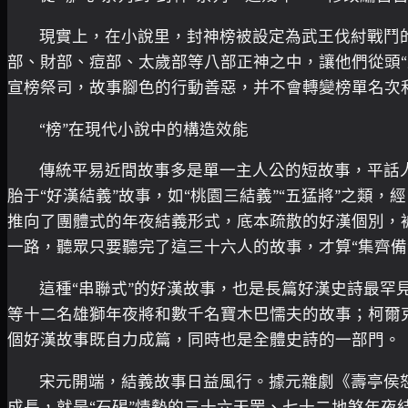
現實上，在小說里，封神榜被設定為武王伐紂戰鬥
部、財部、痘部、太歲部等八部正神之中，讓他們從頭
宣榜祭司，故事腳色的行動善惡，并不會轉變榜單名次
“榜”在現代小說中的構造效能
傳統平易近間故事多是單一主人公的短故事，平話
胎于“好漢結義”故事，如“桃園三結義”“五猛將”之類，
推向了團體式的年夜結義形式，底本疏散的好漢個別，
一路，聽眾只要聽完了這三十六人的故事，才算“集齊備
這種“串聯式”的好漢故事，也是長篇好漢史詩最
等十二名雄獅年夜將和數千名寶木巴懦夫的故事；柯爾
個好漢故事既自力成篇，同時也是全體史詩的一部門。
宋元開端，結義故事日益風行。據元雜劇《壽亭侯
成長，就是“石碣”情勢的三十六天罡、七十二地煞年夜