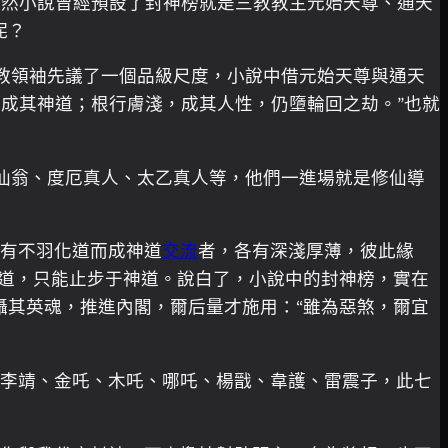
既然小說曾經預設了封神榜就是三教教主元始天尊、通天
呢？
教領袖先議了一個品級尺度，小說中借元始天尊與通天
成其神道；根行膚淺，成其人性，仍墮輪回之劫。”也就
仙翁、度厄真人、太乙真人等，他們一進場就是修仙導
，有不羽化道而成神道
交流
者，各有深淺厚薄，彼此緣
仙道，只能止步于神道。說白了，小說中的封神榜，實在
攝其英魂，推進內閣，爾后量才施用：“雖為惡煞，爾宜
來李靖、金吒、木吒、哪吒、楊戩、韋護、雷震子，此七