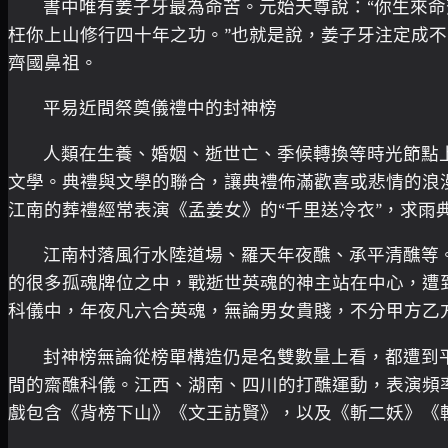
書中唯有姜子牙最為命苦。元始天尊說：“你生來
枉你上山修行四十年之功。”也就是說，姜子牙注定成
齊國鼻祖。
平易近間祭奠儀禮中的封神榜
人類在生養、婚姻、逝世亡、季候轉換等時光節點
文學。典禮與文學的聯合，讓典禮佈滿歡喜或悲情的浪
江南的葬禮經常表演《孟姜女》的“千里送冷衣”，求雨
江南村落風行水陸道場、羅天年夜醮、承平清醮等。
的很多孤魂牌位之中，戰逝世英魂的神主站在中心，遭到
科儀中，年夜凡六合英魂，無論男女貴賤，不分甲方乙
封神榜無論從榜單構造仍是名雙數量上看，都遭到
間的齋醮科儀。江西、湖南、四川的打醮運動，表演頻
戲包含《背榜下山》《文王訪賢》，以及《斬二妖》《