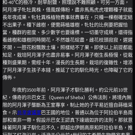
和-40℃的極冷，耐旱耐鹽，照理說不難照顧。可另一方面，
阿月渾子牝牡異株，借風媒傳粉，盡非馬馬虎虎埋顆種子就能
長年夜成果。牝牡異株植物費事就費事在，只種一棵樹確定結
不出果子。種下雌樹，便需蒔植雄樹，牝牡的比例要把握恰
當，種群的密度、多少數字也要達標。一切墨守成規，還得指
看雌樹和雄樹同時開花，不然雄花綻盡，雌花枝頭寂寂，遲遲
不開，一腔花粉飄散土壤，照樣結不了果。即便以上前提都能
知足，栽培阿月渾子也盡非易事。阿月渾子樹生長極慢，從栽
種到盛果期，需經十年。漫長的生長期，栽培的復雜性，增添
了阿月渾子生孩子本錢，推延了它的馴化時光，也障礙了它的
傳佈。
年夜約3500年前，阿月渾子才馴化勝利。約公元前10世
紀，傳奇的示巴女王（Queen of Sheba）公佈法則，將境內無
限的阿月渾子壟斷為王室專享，制止她的子平易近擅自蒔植采
食。示
共享會議室
巴王國的地位，普通以為位于阿拉伯半島南
部和東非一帶。假設示巴女王認真下達過如許的法則，那就意
味著阿月渾子馴化后不久，即超出伊朗高原和阿拉伯半島，推