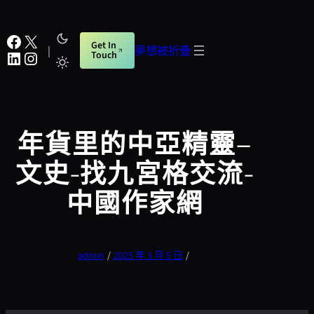
跳
至
Facebook
X
Get In
主
|
夢想被折疊
LinkedIn
Instagram
Touch
要
內
容
年貨里的中亞精靈–
文史-找九宮格交流-
中國作家網
admin
/
2025 年 3 月 5 日
/