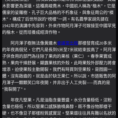
木影響更為深遠，這種高峻喬木，中國前人稱為“楷木”，它是
儒家的娑羅樹、孔子巨大品格的不朽象征，與象征周公的“模
木”，構成了后世所說的“榜樣”一詞。有名農學家胡先骕在
1942年的演講中先容到，外來作物阿月渾子可嫁接至中國罕見
的楷木，從而培養成經濟作物。
阿月渾子樹無法像黃連木
會議室出租
那樣發育成20多米
的年夜高個兒，它們凡是長到5米至7米就結束拔高了。阿月渾
子供食用的部門為往除了果肉的果核（果仁）。春季果實成
熟，果肉干燥舒展，顯露果核的外殼，此時果殼外部壓力將會
增添，迫使果殼主動開裂。我們有時買到空果殼，是囫圇一
體，沒有啟齒的，就是由於缺乏果仁。所以說，市道販售的阿
月渾子一顆顆笑口年夜開，并非出于人工夾裂——而真的是
“我裂開了”。
年夜凡堅果，凡是油脂含量豐盛，水分含量極低，淀粉
含量也極低，所以堅果口感酥脆噴鼻醇，既不像谷物那樣干
硬，也不像豆子那樣粉質感實足。堅果還往往具有難以名狀的