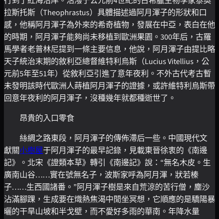
行到了紅海沿岸。活潑于公元前4世紀的古希臘生物學家泰奧
拉斯托斯（Theophrastus）具體描述過阿月渾子的形狀和口
感，他稱阿月渾子為外來的希奇植物，發展在中亞，表白在他
的時期，阿月渾子能夠尚未移植到歐洲果園。300年后，古羅
馬學者老普林尼提到一條主要信息，他說，阿月渾子由提比略
天子統治末期的敘利亞總督維特利烏斯（Lucius Vitellius，公
元前5年至51年）從敘利亞引進了意年夜利。不外古代考古暫
未發明該時代歐洲人蒔植阿月渾子的證據，或許維特利烏斯帶
回意年夜利的阿月渾子，沒種幾年就都種逝世了。
昂貴的入口零食
絲綢之路東段，阿月渾子的傳佈滯后一些。中國現代文
獻關
小樹屋
于阿月渾子的最早記錄，見載東晉徐衷的《南邊
記》。北宋《證類本草》轉引《南邊記》說：“無名木皮。生
廣南山谷……實在號無名子，波斯家呼為阿月渾，狀若榛
子……生西國諸番。”阿月渾子樹是來自荒涼的苦行僧，塵沙
沾滿腳踝，生成要在熾熱焦渴中閒坐冥想，它順應的是驕陽暴
曬的干旱山坡和半戈壁，而不愛好多雨的華南。年降水量