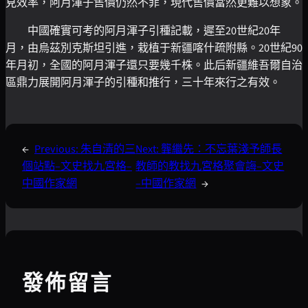
見效率，阿月渾子售價仍然不菲，現代售價當然更難以想象。
中國確實可考的阿月渾子引種記載，遲至20世紀20年
月，由烏茲別克斯坦引進，栽植于新疆喀什疏附縣。20世紀90
年月初，全國的阿月渾子還只要幾千株。此后新疆維吾爾自治
區鼎力展開阿月渾子的引種和推行，三十年來行之有效。
←
Previous:
朱自清的三
Next:
龔繼先：不忘葉淺予師長
個站點–文史找九宮格–
教師的教找九宮格聚會誨–文史
中國作家網
–中國作家網
→
發佈留言