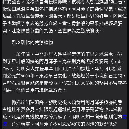
特異幽香，像松子自帶松噴鼻味，核桃令人想起燥熱的山石，
板栗口感溫厚有如熱陽拂過林梢。阿月渾子的幾個兄弟，篤耨
噴鼻、乳噴鼻黃連木、幽香木，都是噴鼻料界的好手，阿月渾
子也繼續了家族的芬芳血緣。當它骨骼般的堅果外殼輕輕張
開，吐念陳舊芬馥的咒語，全世界為之歡樂贊嘆。
難以馴化的荒涼植物
一萬年前，中亞洞居人進進半荒涼的干旱之地深處，碰
到了星斗般閃爍的阿月渾子。烏茲別克斯坦托達洞窟（Toda
Cave）發明有人類最早享用阿月渾子的遺址，年月可以追溯
到公元前8000年。果殼早已炭化，散落埋葬于小塊亂石之間，
這些石塊很有能夠是開殼器，假設洞居人帶回的堅果不曾成熟
開裂，他們會用石塊砸擊取食。
像托達洞窟如許，發明史後人類食用阿月渾子證據的考
古遺址不算多見。無限幾處遺址的阿月渾子殘留物也非常稀
疏，凡是僅見幾枚果殼碎片罷了，闡明人類一向未能馴化這
交
流
一荒涼精靈。阿月渾子樹可忍受48℃的周遭的狀況低溫