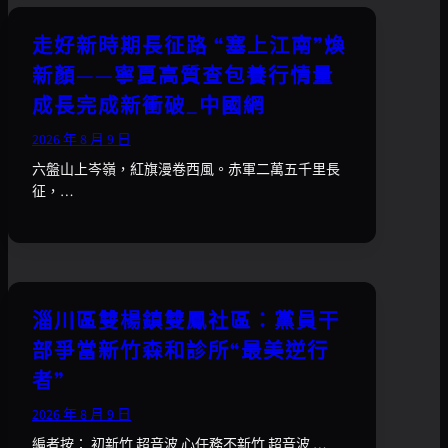
走好新時期長征路 “塞上江南”煥
新顏——寧夏高質查包養行情量
成長完成新衝破_中國網
2026 年 8 月 9 日
六盤山上岑嶺，紅旗漫卷西風。赤軍二萬五千里長
征，…
淄川區雙楊鎮雙鳳社區：黨員干
部爭當新竹森和診所“最美逆行
者”
2026 年 8 月 9 日
編者按： 初新竹 超音波 心任務不新竹 超音波 …