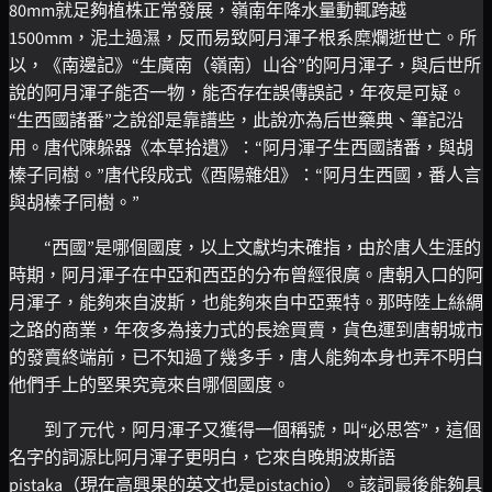
80mm就足夠植株正常發展，嶺南年降水量動輒跨越
1500mm，泥土過濕，反而易致阿月渾子根系糜爛逝世亡。所
以，《南邊記》“生廣南（嶺南）山谷”的阿月渾子，與后世所
說的阿月渾子能否一物，能否存在誤傳誤記，年夜是可疑。
“生西國諸番”之說卻是靠譜些，此說亦為后世藥典、筆記沿
用。唐代陳躲器《本草拾遺》：“阿月渾子生西國諸番，與胡
榛子同樹。”唐代段成式《酉陽雜俎》：“阿月生西國，番人言
與胡榛子同樹。”
“西國”是哪個國度，以上文獻均未確指，由於唐人生涯的
時期，阿月渾子在中亞和西亞的分布曾經很廣。唐朝入口的阿
月渾子，能夠來自波斯，也能夠來自中亞粟特。那時陸上絲綢
之路的商業，年夜多為接力式的長途買賣，貨色運到唐朝城市
的發賣終端前，已不知過了幾多手，唐人能夠本身也弄不明白
他們手上的堅果究竟來自哪個國度。
到了元代，阿月渾子又獲得一個稱號，叫“必思答”，這個
名字的詞源比阿月渾子更明白，它來自晚期波斯語
pistaka（現在高興果的英文也是pistachio）。該詞最後能夠具