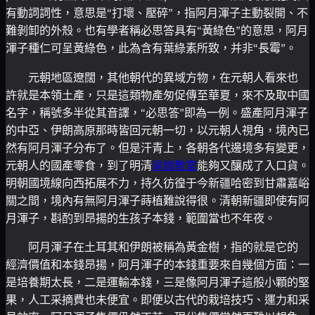
有動詞詞性，意思是“打壞、壓碎”，指阿月渾子主動裂開、不
難剝卸的外殼。也有學者稱必思答具有“黃綠色”的意思，阿月
渾子種仁可呈黃綠色，此為含有葉綠素所致，并非“長霉”。
元朝地區遼闊，其他朝代的異域方物，在元朝人看來也
許就是本領土產，只是這類物產匆促傳至華夏，來不及取中國
名字，稱號多半從其音譯，“必思答”即為一例。盛產阿月渾子
的中亞、伊朗高原那時皆回元朝一切，以元朝人視角，境內已
然有阿月渾子分布了。但是汗青上，各朝各代邊境多有變更，
元朝人的國產零食，到了明清
瑜伽教室
能夠又釀成了入口貨。
明朝國境線向西拓展不力，持久彷徨于今新疆哈密到甘肅嘉峪
關之間，境內有無阿月渾子蒔植難說得很。清朝新疆即使有阿
月渾子，斟酌到昂揚的生孩子本錢，範圍當也不年夜。
阿月渾子在土耳其和伊朗被稱為黃金樹，指的就是它的
經濟價值和本錢昂揚，阿月渾子的本錢重要來自幾個方面：一
是培養期太長，二是運輸本錢，三是像阿月渾子這般小顆的堅
果，人工采摘費也未便宜。即便以古代的栽培技巧、運力和采