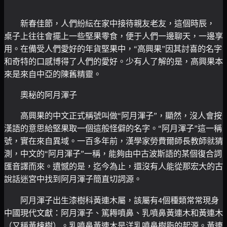
新春佳節，人們紛紜在家中接待親友老友，這個時辰，
桌子上往往會擺上一些堅果零食，便于人們一邊聊天，一邊享
用。在備受人們愛好的年貨堅果中，“高興果”因其討喜的名字
和奇特的口感博得了人們的愛好。少有人了解的是，高興果本
來是來自中亞的陳舊精靈。
奧秘的阿月渾子
高興果的中文正式稱號叫做“阿月渾子”，顯然，沒人會按
漢語的意思給堅果取一個這般怪僻的名字。“阿月渾子”這一稱
號，實在來自異域。一百多年前，漢學家勞費爾師長教師就猜
測，中文的“阿月渾子”一稱，能夠由中古波斯語的某個復合詞
匯音譯而來。遺憾的是，迄今為止，還沒有人能從那宏大的古
說話迷宮中找到阿月渾子簡直切詞源。
阿月渾子出生漆樹科黃連木屬，該屬有4個種類常常現身
中國現代文獻：阿月渾子、篤耨噴鼻、乳噴鼻黃連木和黃連木
（又稱黃楝樹）。乳噴鼻黃連木是洋乳噴鼻樹脂的起源。黃連