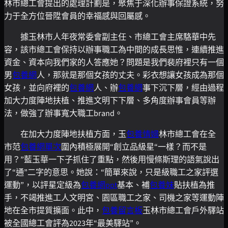
林市總工會提出的處理計劃是，聚焦于深化辦事保證系統，努
力于全方位晉陞會員的幸福感與回屬感。
據玉林市人年夜常委會副主任、市總工會主席駱華中先
容，該市總工會保持以辦事職工為中間的成長思惟，連續推進
資金、資本向我們家的人答應她？問題是我們裴府裡只有一個
男
包養網
人，那就是那個女孩的丈夫。彩衣想讓女孩成為那個
女孩，並向府裡的
包養網
人、辦
包養網
事下沉下層，經由過程
加大力度陣地扶植、推進文明下下層、多角度辦事會員等辦
法，做強了辦事寬大職工brand。
在加大力度陣地扶植方面，玉
包養情婦
林市總工會在全
市范
包養網單次
圍內積極展開“創立品級星“一樣？而不是
用？”藍玉華一下子抓住了重點，然後用慢條斯理的語氣說出
了“通”二字的意思。她說：“簡單來說，只是級職工之家評選
運動”，以評星定級為
包養網ppt
基本、補
包養妹
貼扶植為推
手，不竭推進工人文明宮、園區職工之家、司機之家等運動陣
地在全市提質擴面。此中，
包養留言板
玉林市總工會戶外驛站
被全國總工會評為2023年“最美驛站”。