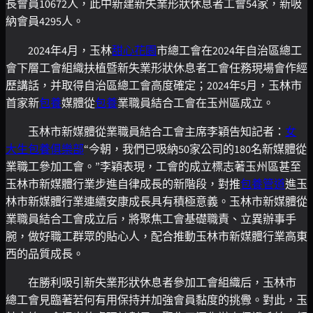
長會員10672人，此中新建新失業形狀休息者工會54家，新吸
納會員4295人。
2024年4月，玉林
甜心花園
市總工會在2024年自治區總工
會下層工會組織扶植暨新失業形狀休息者工會任務現場會作經
歷講話，并取得自治區總工會高度確定；2024年5月，玉林市
首家新
包養
媒體從
包養
業職員結合工會在玉州區成立。
玉林市新媒體從業職員結合工會主席李穎告知記者：
女
大生包養俱樂部
“今朝，我們已吸納50家公司的180名新媒體從
業職工參加工會。”李穎表現，工會的成立標志著玉州區甚至
玉林市新媒體行業步進自律成長的新階段，對推
包養管道
進玉
林市新媒體行業連續安康成長具有積極意義。玉林市新媒體從
業職員結合工會成立后，將聚焦工會基礎職責、立異辦事手
腕，做好職工群眾的貼心人，配合推動玉林市新媒體行業高東
西的品質成長。
在勝利吸引新失業形狀休息者參加工會組織后，玉林市
總工會見臨著若何有用保持并加強會員黏度的挑釁。對此，玉