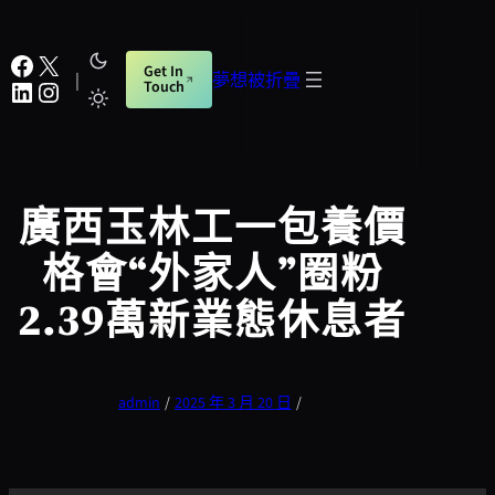
跳
至
Facebook
X
Get In
主
|
夢想被折疊
LinkedIn
Instagram
Touch
要
內
容
廣西玉林工一包養價
格會“外家人”圈粉
2.39萬新業態休息者
admin
/
2025 年 3 月 20 日
/