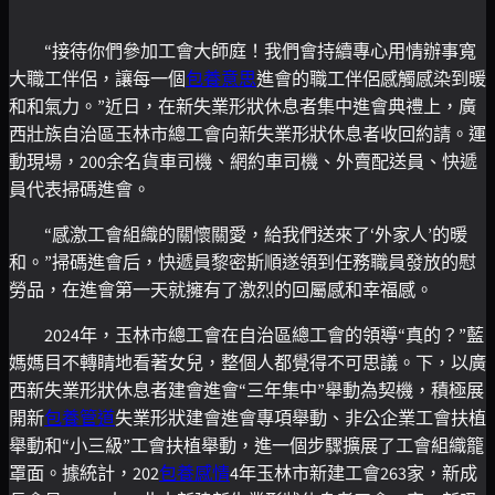
“接待你們參加工會大師庭！我們會持續專心用情辦事寬
大職工伴侶，讓每一個
包養意思
進會的職工伴侶感觸感染到暖
和和氣力。”近日，在新失業形狀休息者集中進會典禮上，
廣
西壯族自治區
玉林市總工會向新失業形狀休息者收回約請。運
動現場，200余名貨車司機、網約車司機、外賣配送員、快遞
員代表掃碼進會。
“感激工會組織的關懷關愛，給我們送來了‘外家人’的暖
和。”掃碼進會后，快遞員黎密斯順遂領到任務職員發放的慰
勞品，在進會第一天就擁有了激烈的回屬感和幸福感。
2024年，玉林市總工會在自治區總工會的領導“真的？”藍
媽媽目不轉睛地看著女兒，整個人都覺得不可思議。下，以廣
西新失業形狀休息者建會進會“三年集中”舉動為契機，積極展
開新
包養管道
失業形狀建會進會專項舉動、非公企業工會扶植
舉動和“小三級”工會扶植舉動，進一個步驟擴展了工會組織籠
罩面。據統計，202
包養感情
4年玉林市新建工會263家，新成