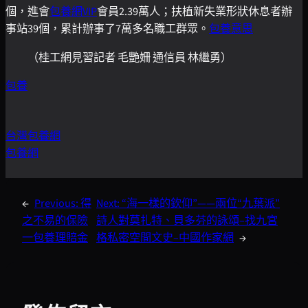
個，進會
包養網VIP
會員2.39萬人；扶植新失業形狀休息者辦
事站39個，累計辦事了7萬多名職工群眾。
包養意思
（桂工網見習記者 毛艷姍 通信員 林繼勇）
包養
台灣包養網
包養網
←
Previous:
得
Next:
“海一樣的欽仰”——兩位“九葉派”
之不易的保險
詩人對莫扎特、貝多芬的詠頌–找九宮
一包養理賠金
格私密空間文史–中國作家網
→