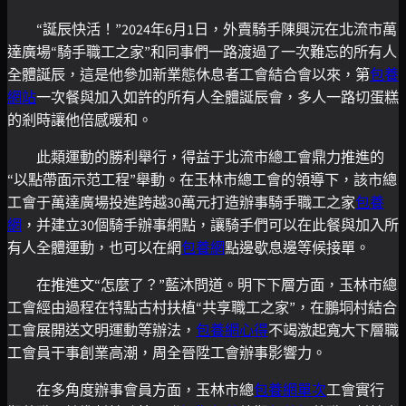
“誕辰快活！”2024年6月1日，外賣騎手陳興沅在北流市萬
達廣場“騎手職工之家”和同事們一路渡過了一次難忘的所有人
全體誕辰，這是他參加新業態休息者工會結合會以來，第
包養
網站
一次餐與加入如許的所有人全體誕辰會，多人一路切蛋糕
的剎時讓他倍感暖和。
此類運動的勝利舉行，得益于北流市總工會鼎力推進的
“以點帶面示范工程”舉動。在玉林市總工會的領導下，該市總
工會于萬達廣場投進跨越30萬元打造辦事騎手職工之家
包養
網
，并建立30個騎手辦事網點，讓騎手們可以在此餐與加入所
有人全體運動，也可以在網
包養網
點邊歇息邊等候接單。
在推進文“怎麼了？”藍沐問道。明下下層方面，玉林市總
工會經由過程在特點古村扶植“共享職工之家”，在鵬垌村結合
工會展開送文明運動等辦法，
包養網心得
不竭激起寬大下層職
工會員干事創業高潮，周全晉陞工會辦事影響力。
在多角度辦事會員方面，玉林市總
包養網單次
工會實行