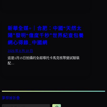
新華全媒+｜合肥：中國“天然太
陽”發明“億度千秒”世界紀查包養
網心得錄_中國網
2026 年 8 月 10 日
這是1月15日拍攝的全超導托卡馬克核聚變試驗裝
配…
夢想被折疊
搜
尋