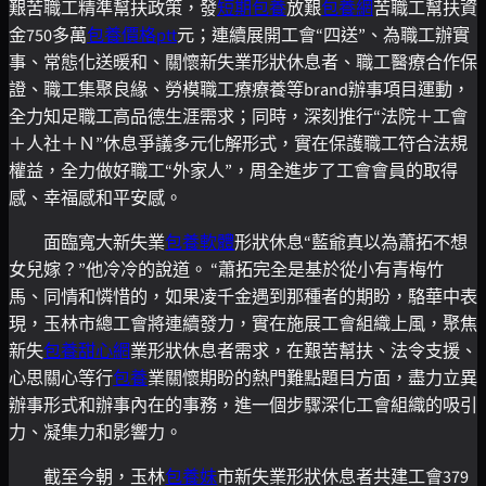
艱苦職工精準幫扶政策，發
短期包養
放艱
包養網
苦職工幫扶資
金750多萬
包養價格ptt
元；連續展開工會“四送”、為職工辦實
事、常態化送暖和、關懷新失業形狀休息者、職工醫療合作保
證、職工集聚良緣、勞模職工療療養等brand辦事項目運動，
全力知足職工高品德生涯需求；同時，深刻推行“法院＋工會
＋人社＋Ｎ”休息爭議多元化解形式，實在保護職工符合法規
權益，全力做好職工“外家人”，周全進步了工會會員的取得
感、幸福感和平安感。
面臨寬大新失業
包養軟體
形狀休息“藍爺真以為蕭拓不想
女兒嫁？”他冷冷的說道。 “蕭拓完全是基於從小有青梅竹
馬、同情和憐惜的，如果凌千金遇到那種者的期盼，駱華中表
現，玉林市總工會將連續發力，實在施展工會組織上風，聚焦
新失
包養甜心網
業形狀休息者需求，在艱苦幫扶、法令支援、
心思關心等行
包養
業關懷期盼的熱門難點題目方面，盡力立異
辦事形式和辦事內在的事務，進一個步驟深化工會組織的吸引
力、凝集力和影響力。
截至今朝，玉林
包養妹
市新失業形狀休息者共建工會379