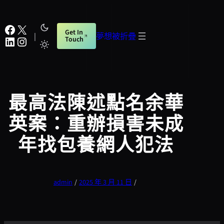
跳
至
Facebook
X
Get In
主
|
夢想被折疊
LinkedIn
Instagram
Touch
要
內
容
最高法陳述點名余華
英案：重辦損害未成
年找包養網人犯法
admin
/
2025 年 3 月 11 日
/