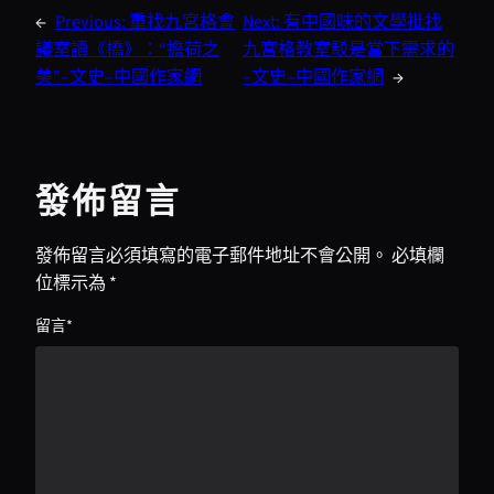
←
Previous:
重找九宮格會
Next:
有中國味的文學批找
議室讀《橋》：“擔荷之
九宮格教室駁是當下需求的
美”–文史–中國作家網
–文史–中國作家網
→
發佈留言
發佈留言必須填寫的電子郵件地址不會公開。
必填欄
位標示為
*
留言
*