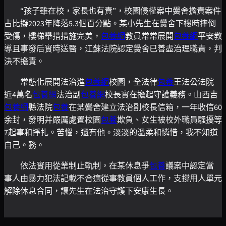
“孩子雖在校，家長也有責”，校園侵權案中黌舍擔責案件
占比擬2023年降落5.3個百分點。某小先生在黌舍下樓時摔倒
受傷，樓梯舉措措施完美，
包養網
教員常常展開
包養網
平安教
導且事發后實時送醫，江蘇法院認定黌舍已善盡治理職責，判
決不擔責。
常態化展開法治進
包養網
校園，全法律
包養
王法公法院
近4萬名
包養網
法治副
包養網
校長實在擔起守護義務。山西吉
包養網
縣法院
包養
在某黌舍建立法治副校長信箱，一年收信60
余封，發明并嚴厲處置校園
包養
欺負、女生被校外職員騷擾等
7起事和掙扎。苦惱，還有他。淡淡的溫柔和憐惜，我不知道
自己。務。
依法實用從業制止軌制，在某休息爭
包養
議案中認定當
事人由暴力犯法記載不合適從事教員個人工作，支撐用人單元
解除休息合同，讓先生在法治守護下安康生長。