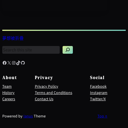
夢想被折疊
搜
尋
Facebook
X
Instagram
TikTok
GitHub
About
Privacy
Social
Team
Privacy Policy
Facebook
History
Terms and Conditions
Instagram
Careers
Contact Us
Twitter/X
Powered by
Ianus
Theme
Top ↑