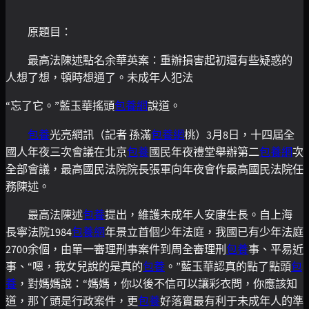
原題目：
最高法陳述點名余華英案：重辦損害起初還有些疑惑的
人想了想，頓時想通了。未成年人犯法
“忘了它。”藍玉華搖頭
包養網
說道。
包養
光亮網訊（記者 孫滿
包養網
桃）3月8日，十四屆全
國人年夜三次會議在北京
包養
國民年夜禮堂舉辦第二
包養網
次
全部會議，最高國民法院院長張軍向年夜會作最高國民法院任
務陳述。
最高法陳述
包養
提出，維護未成年人安康生長。自上海
長寧法院1984
包養網
年景立首個少年法庭，我國已有少年法庭
2700余個，由單一審理刑事案件到周全審理刑
包養
事、平易近
事、“嗯，我女兒說的是真的
包養
。”藍玉華認真的點了點頭
包
養
，對媽媽說：“媽媽，你以後不信可以讓彩衣問，你應該知
道，那丫頭是行政案件，更
包養
好落實最有利于未成年人的準