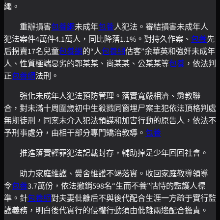
繩。
重辦損害
包養網
未成年
包養
人犯法。審結損害未成年人
犯法案件4萬件4.1萬人，同比降落1.1%。對持久作案、
包養
先
后拐賣17名兒童
包養網
的“人
包養網
估客”余華英和強奸未成年
人、性質極端惡劣的郭某某、尚某某、公某某等
包養
，依法判
正
包養網
法刑。
強化未成年人犯法預防管理。落實寬嚴相濟、懲教聯
合，對未滿十周圍歲初中生殺戮同窗埋尸案主犯依法頂格判處
無期徒刑，同案未介入犯法預謀和加害行動的原告人，依法不
予刑事處分，由相干部分專門矯治教導。
包養
推進落實輕罪犯法記載封存，輔助掉足少年回回社會。
助力家庭維護、黌舍維護不竭落實。收回家庭教導領導
令
包養
3.7萬份，依法撤銷598名“生而不養”怙恃的監護人標
準。針
包養網
對夫妻仳離后不與後代配合生涯一方疏于實行監
護義務，明白後代實行的侵權行動須由仳離兩邊配合擔責。