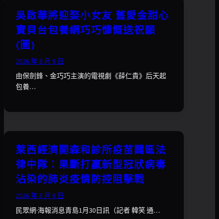
吳啟華將迎娶小女友 舊愛金甜心
寶貝台包養網巧巧慷慨送祝願
(圖)
2026 年 8 月 9 日
由保劍鋒、金巧巧主演的電視劇《薛仁貴》后天起
包養…
萊西經濟開森和診所疫苗闢區法
律中隊：果斷打贏新型冠狀病毒
沾染的肺炎疫情防控阻擊戰
2026 年 8 月 9 日
民眾網·海報消息青島1月30日訊（記者 韓笑 通…