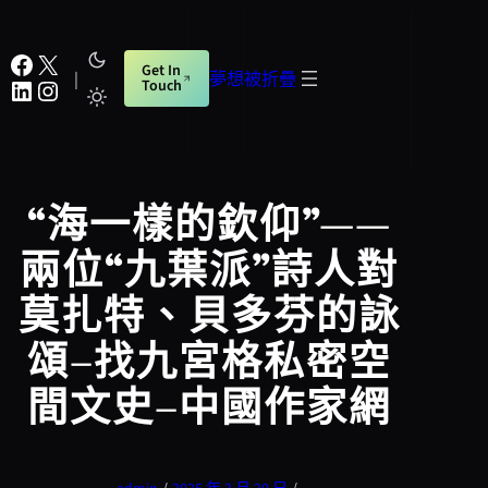
跳
至
Facebook
X
Get In
主
|
夢想被折疊
LinkedIn
Instagram
Touch
要
內
容
“海一樣的欽仰”——
兩位“九葉派”詩人對
莫扎特、貝多芬的詠
頌–找九宮格私密空
間文史–中國作家網