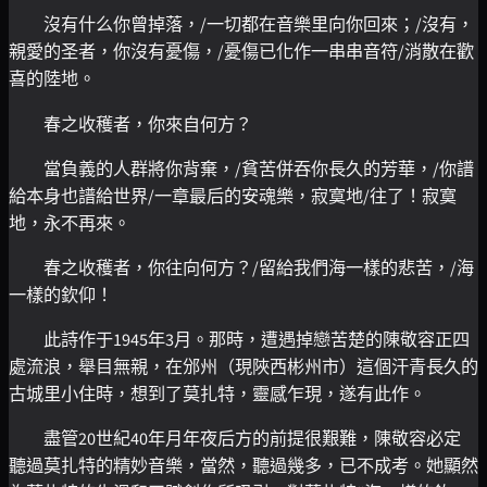
沒有什么你曾掉落，/一切都在音樂里向你回來；/沒有，
親愛的圣者，你沒有憂傷，/憂傷已化作一串串音符/消散在歡
喜的陸地。
春之收穫者，你來自何方？
當負義的人群將你背棄，/貧苦併吞你長久的芳華，/你譜
給本身也譜給世界/一章最后的安魂樂，寂寞地/往了！寂寞
地，永不再來。
春之收穫者，你往向何方？/留給我們海一樣的悲苦，/海
一樣的欽仰！
此詩作于1945年3月。那時，遭遇掉戀苦楚的陳敬容正四
處流浪，舉目無親，在邠州（現陜西彬州市）這個汗青長久的
古城里小住時，想到了莫扎特，靈感乍現，遂有此作。
盡管20世紀40年月年夜后方的前提很艱難，陳敬容必定
聽過莫扎特的精妙音樂，當然，聽過幾多，已不成考。她顯然