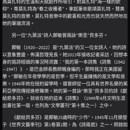
為莫扎特的生溫和天賦創作所吸引，對莫扎特“海一樣的欽
仰”，尊莫扎特為“春之收穫者”，拿起筆來歌頌莫扎特，贊美
莫扎特的音樂，莫扎特音樂中的歡喜和光亮也就天然而然地在
她的筆端流淌。
另一位“九葉派”詩人鄭敏曾兩詠“樂圣”貝多芬。
鄭敏（1920—2022）是“九葉派”的又一位女詩人，她的詩
以意象豐盛、佈滿哲理見長。她2013年接收記者采訪，回想本
身的寫詩經過的事況時流露：“我的第一本詩集《詩集（1942
—1947）》，是巴金師長教師親身編的，那時我正在美國留
學。”鄭敏在年夜學學的是哲學，但平生最鐘情的是文學和音
樂。1948年她在紐約留學時，還曾師從一位具有世界名譽的茱
莉亞學院傳授進修聲樂。她的第一首詠“樂圣”貝多芬的詩《獻
給悲多芬》，就收在她的這本《詩集》（1949年4月文明生涯
出書社第一版，也列為“文學叢刊”第十集之一）之中。
《獻給貝多芬》是鄭敏25歲時的“少作”，1945年11月頒發
于《世界文藝季刊》第1卷第2期，為《詩兩首》之一。照錄如