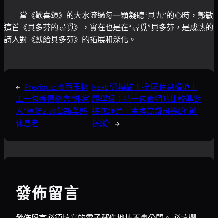
當《歡喜頌》的大水流過每一顆凝聽“貝九”的心時，鄭敏
這首《貝多芬的尋覓》，實在也是在“尋覓”貝多芬，是成熟的
詩人對《獻給貝多芬》的拓展和深化。
←
Previous:
廣西玉林
Next:
勞模故事·全國休息模范丨
工一包養價格會“外家
殷學斌：精一包養網站比較準對
人”圈粉2.39萬新業態
接無誤差，金牌高鐵司機的“神
休息者
操縱”
→
發佈留言
發佈留言必須填寫的電子郵件地址不會公開。
必填欄