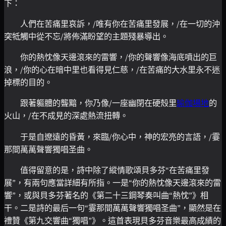
下：
人們在苦痛里哀訴，/唯有你在苦痛里發展，/在一切的沖
突牴觸中從不忘/將佈滿盼望的主題殘暴導出。
你的熱忱像天邊滾來的雷響，/你的聲響像海底噴出的巨
浪，/你的心在暗中里也看得見仁慈，/在苦痛的大水里永不迷
掉標的目的。
跟著軀體的聾黯，你乃像/一座幽閉在硬殼里
瑜伽場地
的
火山，/在不成見的深處熱流扭轉。
于是自遼遠的昏黃，來臨/你心中，神的宏亮的言語，/霎
那間萬萬聲響獨唱圣曲。
值得留意的是，詩中除了縱情歌頌貝多芬“在苦痛里發
展”，有兩句應當詳細有所指。一是“你的熱忱像天邊滾來的雷
響”，或與貝多芬著名的《第二十三鋼琴奏叫曲“熱忱”》相
干。二是詩的最后一句“霎那間萬萬聲響獨唱圣曲”，顯然是在
禮贊《第九交響曲“獨唱”》。這首表現貝多芬音樂最高成績的