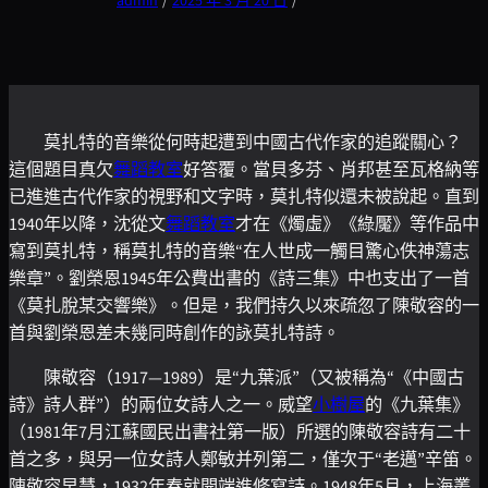
admin
/
2025 年 3 月 20 日
/
莫扎特的音樂從何時起遭到中國古代作家的追蹤關心？
這個題目真欠
舞蹈教室
好答覆。當貝多芬、肖邦甚至瓦格納等
已進進古代作家的視野和文字時，莫扎特似還未被說起。直到
1940年以降，沈從文
舞蹈教室
才在《燭虛》《綠魘》等作品中
寫到莫扎特，稱莫扎特的音樂“在人世成一觸目驚心佚神蕩志
樂章”。劉榮恩1945年公費出書的《詩三集》中也支出了一首
《莫扎脫某交響樂》。但是，我們持久以來疏忽了陳敬容的一
首與劉榮恩差未幾同時創作的詠莫扎特詩。
陳敬容（1917—1989）是“九葉派”（又被稱為“《中國古
詩》詩人群”）的兩位女詩人之一。威望
小樹屋
的《九葉集》
（1981年7月江蘇國民出書社第一版）所選的陳敬容詩有二十
首之多，與另一位女詩人鄭敏并列第二，僅次于“老邁”辛笛。
陳敬容早慧，1932年春就開端進修寫詩。1948年5月，上海叢