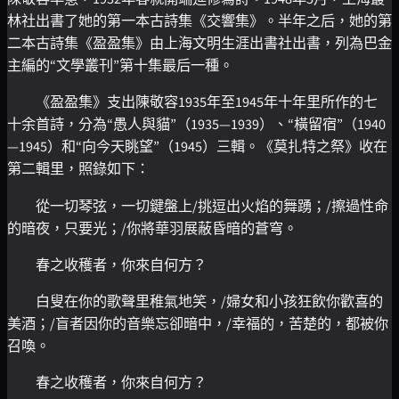
林社出書了她的第一本古詩集《交響集》。半年之后，她的第
二本古詩集《盈盈集》由上海文明生涯出書社出書，列為巴金
主編的“文學叢刊”第十集最后一種。
《盈盈集》支出陳敬容1935年至1945年十年里所作的七
十余首詩，分為“愚人與貓”（1935—1939）、“橫留宿”（1940
—1945）和“向今天眺望”（1945）三輯。《莫扎特之祭》收在
第二輯里，照錄如下：
從一切琴弦，一切鍵盤上/挑逗出火焰的舞踴；/擦過性命
的暗夜，只要光；/你將華羽展蔽昏暗的蒼穹。
春之收穫者，你來自何方？
白叟在你的歌聲里稚氣地笑，/婦女和小孩狂飲你歡喜的
美酒；/盲者因你的音樂忘卻暗中，/幸福的，苦楚的，都被你
召喚。
春之收穫者，你來自何方？