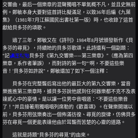
交響曲，最后一個樂章的混聲獨唱不單氣概不凡，並且史無前
例。鄭敏本身大要對這首詩比擬滿足，以致36年后編《九葉
集》（1981年7月江蘇國民出書社第一版）時，也收錄了這首
獻給貝多芬的頌歌。
過了三年，鄭敏又在《詩刊》1984年8月號頒發新作《貝
多芬的尋覓》，持續她的貝多芬歌頌。此詩還有一個副題：
“記
講座場地
貝多芬《第九交響樂——第三樂章》”（應為第四
樂章，系作者筆誤），而對詩的第一句“‘啊，不要這些樂
音！’貝多芬如許說”，鄭敏還加了如下一個注釋：
貝多芬在完整聾后寫出他的最巨大的第九交響樂，當音
樂進進第三樂章時，據貝多芬說他感到任何器樂都不克不及表
達貳心中的豪情。是以讓一位男中音唱道：“不要這些樂音
了！”并且接著用獨唱唱列席勒的《歡喜頌》。在聲樂開端以
前，貝多芬用弦樂奏出一個佈滿彷徨、尋覓的旋律，仿佛貝多
芬在尋覓一個更能表達他由於耳聾而苦楚的心靈的道路。
這就是詩題“貝多芬的尋覓”的由來。