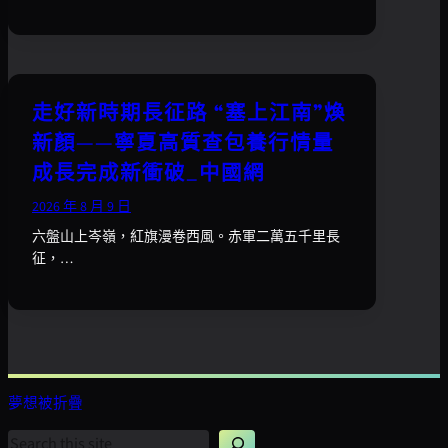
走好新時期長征路 “塞上江南”煥
新顏——寧夏高質查包養行情量
成長完成新衝破_中國網
2026 年 8 月 9 日
六盤山上岑嶺，紅旗漫卷西風。赤軍二萬五千里長
征，…
夢想被折疊
搜
尋