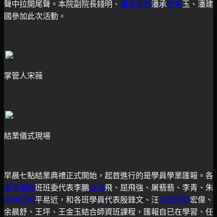
聲中拉開尾聲。本院副院長錢明、
講座場地
潘承
教學
玉、潘建
國參加此次活動。
掌管人宋薇
結業儀式現場
早晨七點結業典禮正式開始，起首進行的是學員學業匯報。各
聚會場地
班班委代表李鵬
交流
飛、屈飛強、屠翡翡、李青、朱
共享空間
平易近，和各班學員代表殷鋒文、汪
私密空間
宏偉、
余晨舒、王坪、王金玉結合師資班課程，匯報自已在學習、任