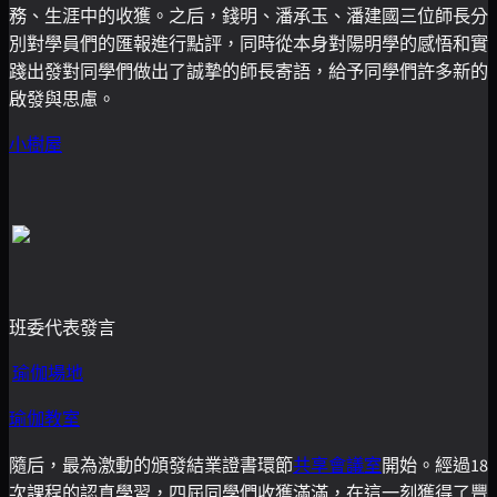
務、生涯中的收獲。之后，錢明、潘承玉、潘建國三位師長分
別對學員們的匯報進行點評，同時從本身對陽明學的感悟和實
踐出發對同學們做出了誠摯的師長寄語，給予同學們許多新的
啟發與思慮。
小樹屋
班委代表發言
瑜伽場地
瑜伽教室
隨后，最為激動的頒發結業證書環節
共享會議室
開始。經過18
次課程的認真學習，四屆同學們收獲滿滿，在這一刻獲得了豐