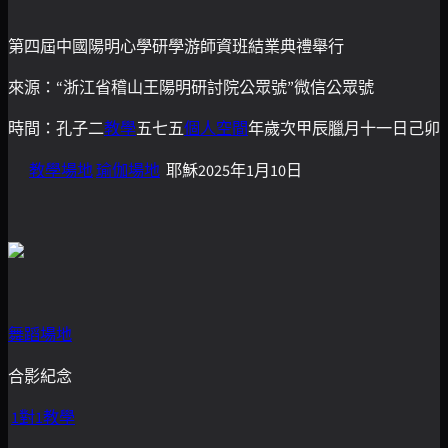
第四屆中國陽明心學研學游師資班結業典禮舉行
來源：“浙江省稽山王陽明研討院公眾號”微信公眾號
時間：孔子二
教學
五七五
個人空間
年歲次甲辰臘月十一日己卯
教學場地
瑜伽場地
耶穌2025年1月10日
舞蹈場地
合影紀念
1對1教學