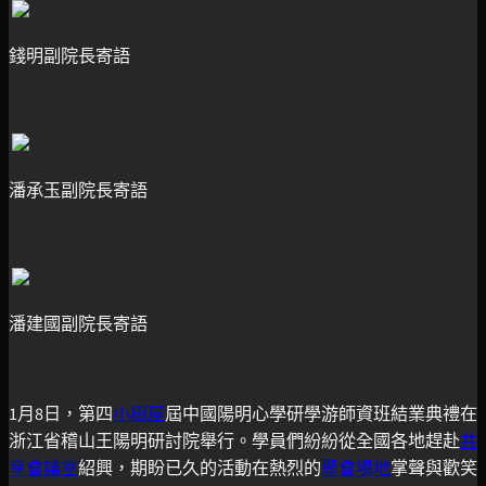
錢明副院長寄語
潘承玉副院長寄語
潘建國副院長寄語
1月8日，第四
小樹屋
屆中國陽明心學研學游師資班結業典禮在
浙江省稽山王陽明研討院舉行。學員們紛紛從全國各地趕赴
共
享會議室
紹興，期盼已久的活動在熱烈的
聚會場地
掌聲與歡笑