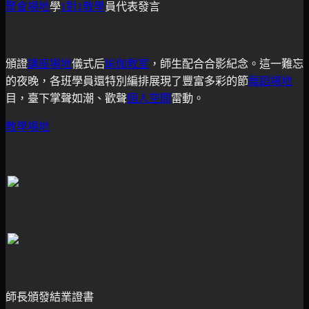
聚會場地
學
1對1教學
員代表發言
頒證
講座場地
儀式后
瑜伽教室
，師生配合合影紀念。這一難忘
的夜晚，各班學員還特別編排展現了豐富多彩的節
舞蹈場地
目，臺下掌聲如潮、歡聲
個人空間
雷動。
教學場地
師長頒發結業證書