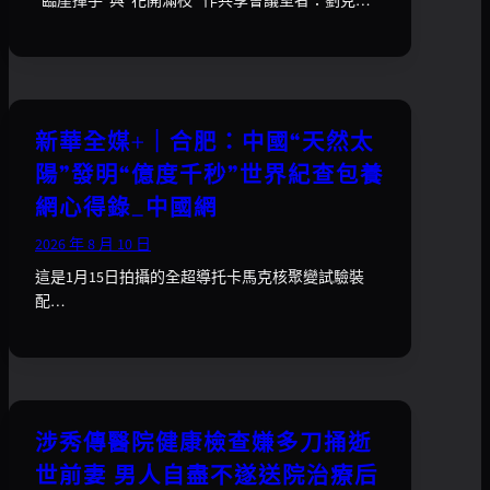
“臨崖揮手”與“花開滿枝” 作共享會議室者：劉克…
新華全媒+｜合肥：中國“天然太
陽”發明“億度千秒”世界紀查包養
網心得錄_中國網
2026 年 8 月 10 日
這是1月15日拍攝的全超導托卡馬克核聚變試驗裝
配…
涉秀傳醫院健康檢查嫌多刀捅逝
世前妻 男人自盡不遂送院治療后