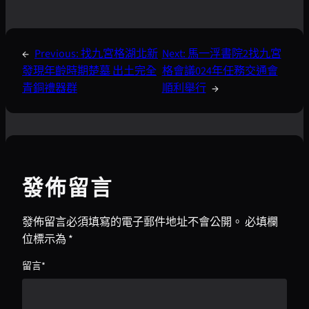
←
Previous:
找九宮格湖北新
Next:
馬一浮書院2找九宮
發現年齡時期楚墓 出土完全
格會議024年任務交通會
青銅禮器群
順利舉行
→
發佈留言
發佈留言必須填寫的電子郵件地址不會公開。
必填欄
位標示為
*
留言
*