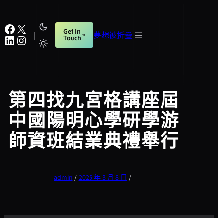
跳
至
Facebook
X
Get In
主
|
夢想被折疊
LinkedIn
Instagram
Touch
要
內
容
第四找九宮格講座屆
中國陽明心學研學游
師資班結業典禮舉行
admin
/
2025 年 3 月 8 日
/