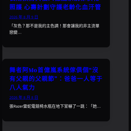
照護 心壽計劃守護老齡化血汗管
2026 年 8 月 9 日
「灰色？那不是我的主色調！那會讓我的非主流單
戀變…
舞者阿Mo首億嵐系統傢俱個“沒
有父親的父親節”：爸爸一人等于
八人氣力
2026 年 8 月 8 日
張Razer雷蛇電競椅水瓶在地下室嚇了一跳：「她…