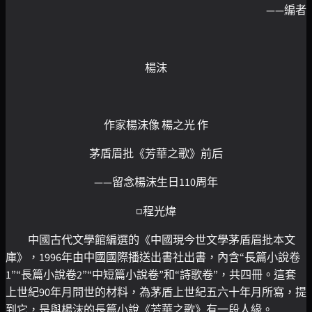
——編者
楊沫
作家楊沫像 楊之光 作
茅盾眉批《芳華之歌》前后
——留念楊沫生日110周年
□程光煒
中國古代文學館編選的《中國現今世文學茅盾眉批本文
庫》，1996年由中國國際播送出書社出書，內含“長篇小說卷
1”“長篇小說卷2”“中短篇小說卷”和“詩歌卷”，共四冊。這套
上世紀90年月問世的材料，為茅盾上世紀五六十年月所寫，提
到它，是與楊沫的長篇小說《芳華之歌》有一段人緣。