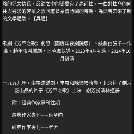
略的兒女情長，反動之中的戀愛有了高尚性，一曲對性命的向
往與尋求的芳華之歌回應著豪情熱鬧的時期，為讀者帶來了新
的文學體驗。【具體】
歌劇《芳華之歌》劇照（國度年夜劇院版）。該劇由張千一作
曲，趙年夜叫編劇，王曉鷹執導。2023年4月初演，2024年10
月復演
一九五九年，由楊沫編劇，崔嵬和陳懷皚執導，北京片子制片
廠出品的片子《芳華之歌》上映，謝芳扮演林道靜
附：經典作家專刊往期
經典作家專刊——葉圣陶
經典作家專刊——老舍