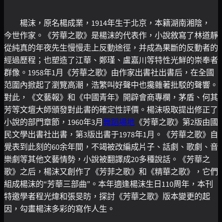
楊沫，原名楊成業，1914年生于北京，本籍湖南湘陰，
今世作家。《芳華之歌》是楊沫的代表作，小說敘寫了林道靜
從純真的年夜先生慢慢走上反動途徑，并成為果斷的反動者的
經過歷程；也塑造了江華、鄭瑾、盧嘉川等特性光鮮的崇奉者
群像。1958年1月《芳華之歌》由作家出書社出書后，在全國
范圍內掀起了瀏覽高潮，浩繁叫好聲中也攙雜著批駁的聲響。
對此，《文藝報》和《中國青年》開辟會商專欄，茅盾、何其
芳等文壇大師頒發對此書的確定性評價。楊沫吸取提出修正了
小說的部門章節，1960年3月
舞蹈場地
《芳華之歌》第2版由國
民文學出書社出書，第3版出書于1978年1月。《芳華之歌》自
覺表到此刻的60余年間，不竭被改編成片子、話劇、歌劇、音
樂劇等其他文藝情勢，小說被翻譯成20多種說話。《芳華之
歌》之后，楊沫又創作了《芳菲之歌》和《精華之歌》，它們
組成楊沫的“芳華三部曲”。本年適逢楊沫生日110周年，本刊
特邀學者程光煒和張旻昉，探討《芳華之歌》版本變更的起
因，勾畫楊沫多彩的寫作人生。