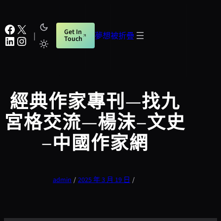
跳
至
Facebook
X
Get In
主
|
夢想被折疊
LinkedIn
Instagram
Touch
要
內
容
經典作家專刊—找九
宮格交流—楊沫–文史
–中國作家網
admin
/
2025 年 3 月 19 日
/