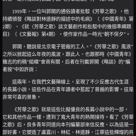
1959年，一位叫郭開的通俗讀者批駁《芳華之歌》，他
持續頒發《略談對林道靜的描述中的毛病》（《中國青年》第
2期）、《就〈芳華之歌〉談文藝創作和批駁中的幾個準繩題
目》（《文藝報》第4期），使作家作品一時光“朝不保夕”。
郭開，聽說是北京電子管廠的工人。“《芳華之歌》風浪”
之所以掀起這么年夜的風波，跟此人、也跟那時《中國青年》
雜志的約稿“組織”會商有關，后者在刊載郭開《略談》的“編
者按”中如許說：
這兩年，在我們文藝陣線上，呈現了不少反應古代生涯
的長篇小說，這些作品在青年讀者中惹起了普遍的影響。這是
非常可喜的景象。
《芳華之歌》就是這些比擬優良的長篇小說中的一部，
它和其他作品一樣，遭到了寬大青年的熱鬧接待。看了《芳華
之歌》后，良多青年同道向本刊編纂部來信反應，以為這是一
部好書，它塑造了盧嘉川、林紅、林道靜、江華這些輝煌的共