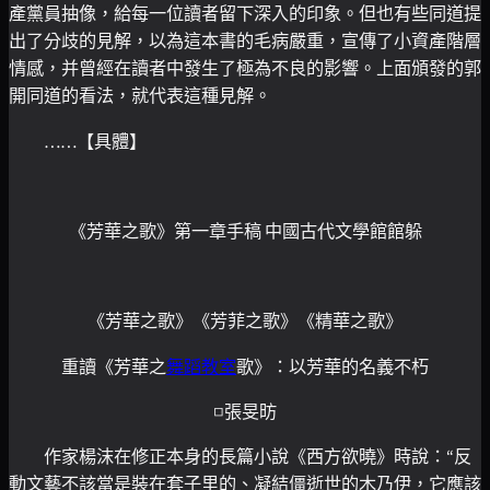
產黨員抽像，給每一位讀者留下深入的印象。但也有些同道提
出了分歧的見解，以為這本書的毛病嚴重，宣傳了小資產階層
情感，并曾經在讀者中發生了極為不良的影響。上面頒發的郭
開同道的看法，就代表這種見解。
……【具體】
《芳華之歌》第一章手稿 中國古代文學館館躲
《芳華之歌》《芳菲之歌》《精華之歌》
重讀《芳華之
舞蹈教室
歌》：以芳華的名義不朽
□張旻昉
作家楊沫在修正本身的長篇小說《西方欲曉》時說：“反
動文藝不該當是裝在套子里的、凝結僵逝世的木乃伊，它應該