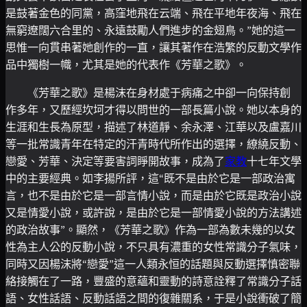
是鼓著金色的同黨，高窪地飛在云端、飛在平地年夜海、飛在
無窮遼闊六合里的、永遠鼓勵人們進步的金翅鳥。”她的這一
思惟一向貫串著她創作的一直，讓其著作在浩繁的反動文學作
品中獨樹一幟，尤其是她的代表作《芳華之歌》。
《芳華之歌》是楊沫在身材處于病痛之中卻一向保持創
作多年，又歷經坎坷才得以問世的一部長篇小說。她以本身的
生涯和生長為原型，描述了林道靜、余永澤、江華以及盧嘉川
等一批常識青年在特定的汗青時代所作出的選擇，繚繞反動、
戀愛、芳華、決定等要害詞睜開故事，成為了
家教
十七年文學
中的主要經典。如李揚所評，這“既不是由於它是一部政治寓
言，也不是由於它是一部言情小說，而是由於它既是政治小說
又是情愛小說，或許說，是由於它是一部情愛小說的方法講述
的政治故事”。顯然，《芳華之歌》作為一部為數未幾的以女
性為主人公的反動小說，不只具有濃重的女性常識分子氣味，
同時又因楊沫將“戀愛”這一人類永恒的話題與反動選擇慎密聯
絡接觸在了一路，豐盛的意蘊和靈動的詩意詮釋了常識分子話
語、女性話語、反動話語之間的復雜關系，于是小說衝破了簡