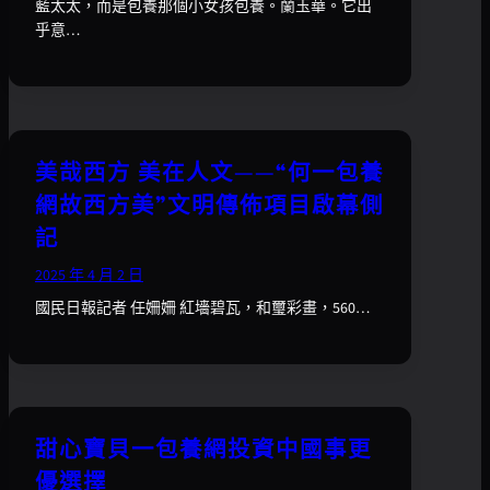
藍太太，而是包養那個小女孩包養。蘭玉華。它出
乎意…
美哉西方 美在人文——“何一包養
網故西方美”文明傳佈項目啟幕側
記
2025 年 4 月 2 日
國民日報記者 任姍姍 紅墻碧瓦，和璽彩畫，560…
甜心寶貝一包養網投資中國事更
優選擇