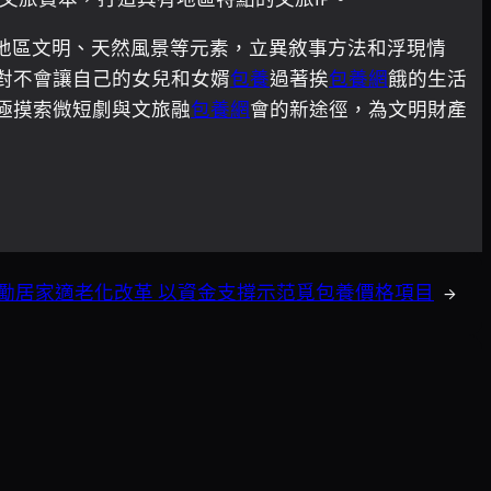
地區文明、天然風景等元素，立異敘事方法和浮現情
對不會讓自己的女兒和女婿
包養
過著挨
包養網
餓的生活
極摸索微短劇與文旅融
包養網
會的新途徑，為文明財產
勵居家適老化改革 以資金支撐示范覓包養價格項目
→