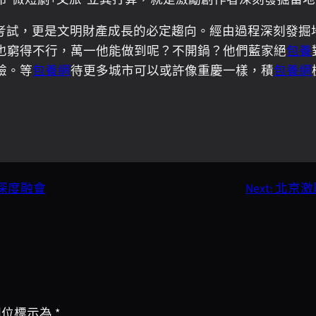
考試，更是文明財產成長的必定趨向。經由過程深刻發掘
也窮得不行，萬一他能做到呢？不開鍋？他們藍家絕
包養
驗。等
包養網
待更多城市可以或許像重慶一樣，積
包養網
深度融會
Next:
北京激
欄位標示為
*