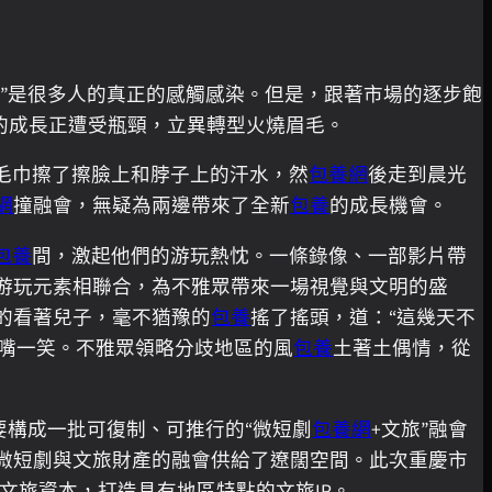
”是很多人的真正的感觸感染。但是，跟著市場的逐步飽
的成長正遭受瓶頸，立異轉型火燒眉毛。
毛巾擦了擦臉上和脖子上的汗水，然
包養網
後走到晨光
網
撞融會，無疑為兩邊帶來了全新
包養
的成長機會。
包養
間，激起他們的游玩熱忱。一條錄像、一部影片帶
游玩元素相聯合，為不雅眾帶來一場視覺與文明的盛
的看著兒子，毫不猶豫的
包養
搖了搖頭，道：“這幾天不
嘴一笑。不雅眾領略分歧地區的風
包養
土著土偶情，從
要構成一批可復制、可推行的“微短劇
包養網
+文旅”融會
微短劇與文旅財產的融會供給了遼闊空間。此次重慶市
文旅資本，打造具有地區特點的文旅IP。