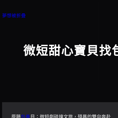
跳
至
夢想被折疊
主
要
內
容
微短甜心寶貝找
原題
包養
目：微短劇碰撞文旅，殘暴的雙向奔赴