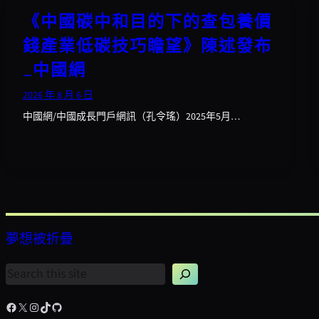
《中國碳中和目的下的查包養價
錢產業低碳技巧瞻望》陳述發布
_中國網
2026 年 8 月 6 日
中國網/中國成長門戶網訊（孔令瑤）2025年5月…
夢想被折疊
搜
尋
Facebook
X
Instagram
TikTok
GitHub