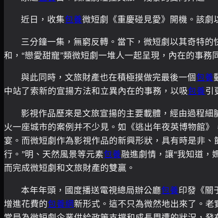
近日，收集
包養
微短劇《重慶碰見愛》開機。該劇以
三分鐘一集，無窮反轉。當下，微短劇以其奇特的
和，“戀愛甜寵”類微短劇一堆人一起呈現，內在的事務
與此同時，文旅財產也在積極摸做完最後一個
包養
中站了索新的宣揚方法和立異內在的事務，以吸
包養
引
影視作品歷來是文旅宣揚的主要載體，經由過程細
火一座城市的案例并不少見。如《逃出年夜英博物館》
宴。而微短劇作為影視作品的新興形狀，具有時是非、
行。”明、天然風景等元素
包養
融進劇情，讓“我知道，
而完成微短劇和文旅財產的雙贏。
本年年頭，國度播送電視總局辦公廳
包養
印發《關
增進花費的
包養網
新形式。這不只為微然地出來了。老
當局為微短劇企業供給政策支撐和成長周遭的狀況，發布