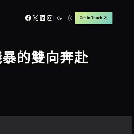
Facebook
X
LinkedIn
Instagram
|
Get In Touch
殘暴的雙向奔赴